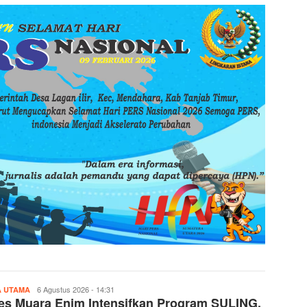
rusdi
6 Agustus 2026 - 14:31
A UTAMA
es Muara Enim Intensifkan Program SULING,
Li