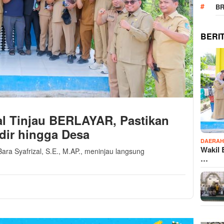
B
BERI
zal Tinjau BERLAYAR, Pastikan
dir hingga Desa
DAERA
Wakil 
Bara Syafrizal, S.E., M.AP., meninjau langsung
…