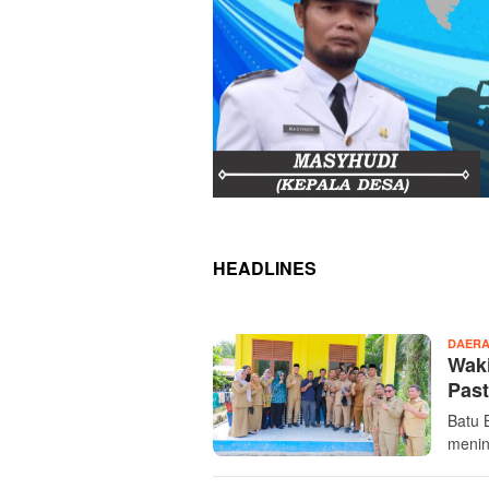
HEADLINES
LINGKARAN
DAER
ISTANA
Waki
Past
Batu B
menin