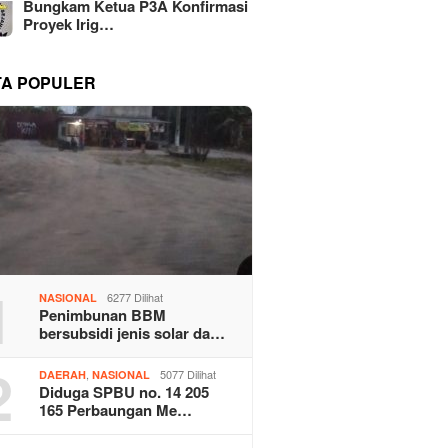
Bungkam Ketua P3A Konfirmasi
Proyek Irig…
TA POPULER
1
6277 Dilihat
NASIONAL
Penimbunan BBM
bersubsidi jenis solar da…
2
,
5077 Dilihat
DAERAH
NASIONAL
Diduga SPBU no. 14 205
165 Perbaungan Me…