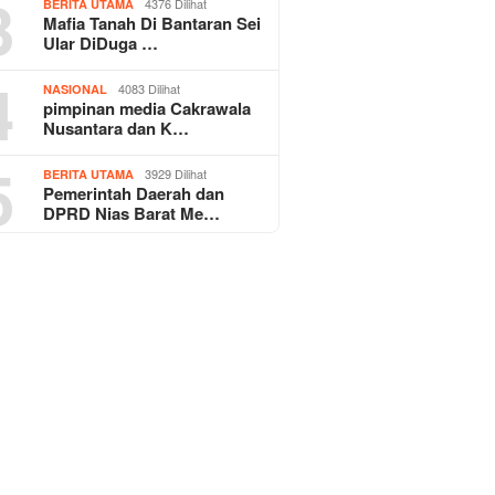
3
4376 Dilihat
BERITA UTAMA
Mafia Tanah Di Bantaran Sei
Ular DiDuga …
4
4083 Dilihat
NASIONAL
pimpinan media Cakrawala
Nusantara dan K…
5
3929 Dilihat
BERITA UTAMA
Pemerintah Daerah dan
DPRD Nias Barat Me…