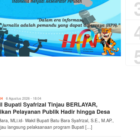
istanaku
6 Agustus 2026 - 18:04
AH
l Bupati Syafrizal Tinjau BERLAYAR,
ikan Pelayanan Publik Hadir hingga Desa
ara, MLi.id- Wakil Bupati Batu Bara Syafrizal, S.E., M.AP.,
jau langsung pelaksanaan program Bupati […]