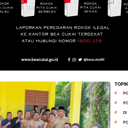
TOPI
P
P
DI
P