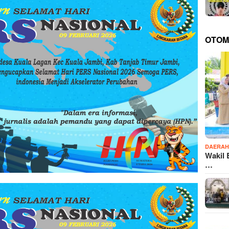
OTOM
DAERA
Wakil 
…