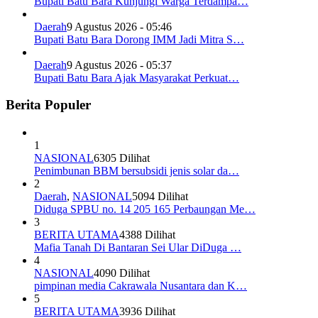
Bupati Batu Bara Kunjungi Warga Terdampa…
Daerah
9 Agustus 2026 - 05:46
Bupati Batu Bara Dorong IMM Jadi Mitra S…
Daerah
9 Agustus 2026 - 05:37
Bupati Batu Bara Ajak Masyarakat Perkuat…
Berita Populer
1
NASIONAL
6305 Dilihat
Penimbunan BBM bersubsidi jenis solar da…
2
Daerah
,
NASIONAL
5094 Dilihat
Diduga SPBU no. 14 205 165 Perbaungan Me…
3
BERITA UTAMA
4388 Dilihat
Mafia Tanah Di Bantaran Sei Ular DiDuga …
4
NASIONAL
4090 Dilihat
pimpinan media Cakrawala Nusantara dan K…
5
BERITA UTAMA
3936 Dilihat