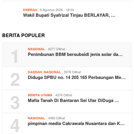
6 Agustus 2026 - 18:04
DAERAH
Wakil Bupati Syafrizal Tinjau BERLAYAR, …
BERITA POPULER
1
6277 Dilihat
NASIONAL
Penimbunan BBM bersubsidi jenis solar da…
2
,
5078 Dilihat
DAERAH
NASIONAL
Diduga SPBU no. 14 205 165 Perbaungan Me…
3
4376 Dilihat
BERITA UTAMA
Mafia Tanah Di Bantaran Sei Ular DiDuga …
4
4083 Dilihat
NASIONAL
pimpinan media Cakrawala Nusantara dan K…