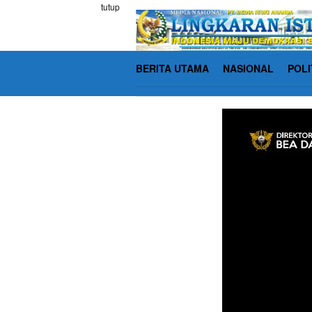
Loncat
tutup
ke
konten
BERITA UTAMA
NASIONAL
POLI