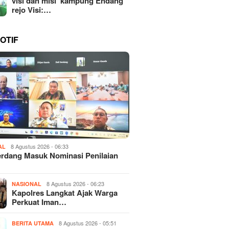
visi dan misi kampung Endang
rejo Visi:…
OTIF
8 Agustus 2026 - 06:33
AL
erdang Masuk Nominasi Penilaian
8 Agustus 2026 - 06:23
NASIONAL
Kapolres Langkat Ajak Warga
Perkuat Iman…
8 Agustus 2026 - 05:51
BERITA UTAMA