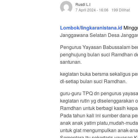
Rusdi L.i
7 April 2024 - 16:06
199 Dilihat
Lombok/lingkaranistana.id
Mingg
Janggawana Selatan Desa Jangga
Pengurus Yayasan Babussalam ber
penghujung bulan suci Ramdhan de
santunan.
kegiatan buka bersma sekaligus pe
dl-setiap bulan suci Ramdhan.
guru-guru TPQ dn pengurus yayasa
kegiatan rutin yg diselenggarakan 
Ramdhan untuk berbagi kasih kepa
Pada tahun kali ini sumber dana p
anak anak yatim piatu,mudah-mud
untuk giat mengumpulkan anak-anak
Sementara itu sekertaris yayasan K