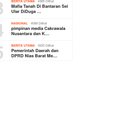
3
4385 Dilihat
BERITA UTAMA
Mafia Tanah Di Bantaran Sei
Ular DiDuga …
4
4089 Dilihat
NASIONAL
pimpinan media Cakrawala
Nusantara dan K…
5
3935 Dilihat
BERITA UTAMA
Pemerintah Daerah dan
DPRD Nias Barat Me…