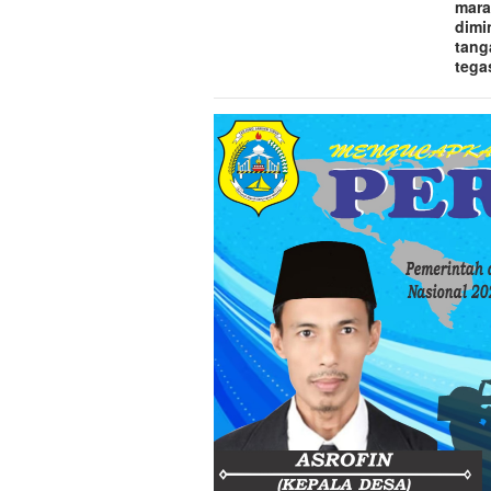
mara
dimi
tang
tega