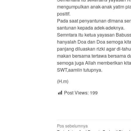
mengumpulkan anak-anak yatim pi
positif.
Pada saat penyantunan dimana semu
santunan kepada adek-adeknya.
Semntara itu ketua yayasan Babus
hanyalah Doa dan Doa semoga kita
panjang diluaskan rizki agar di-tah
makan bersama tertawa bersama da
semoga juga Allah memberikan kita
SWT,aamiin tutupnya.
(H.m)
Post Views:
199
Navigasi
Pos sebelumnya