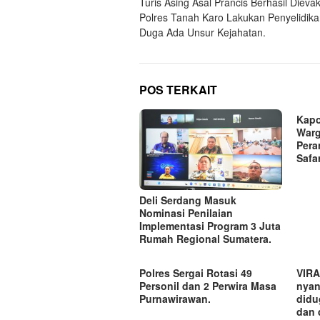
Turis Asing Asal Prancis Berhasil Dievak
pos
Polres Tanah Karo Lakukan Penyelidika
Duga Ada Unsur Kejahatan.
POS TERKAIT
Kapo
Warg
Pera
Safa
Deli Serdang Masuk
Nominasi Penilaian
Implementasi Program 3 Juta
Rumah Regional Sumatera.
Polres Sergai Rotasi 49
VIRA
Personil dan 2 Perwira Masa
nyant
Purnawirawan.
didu
dan 