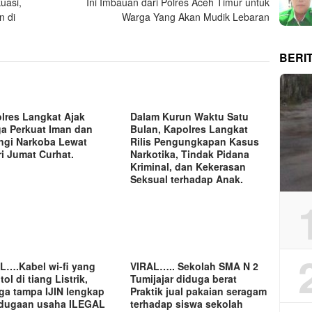
uasi,
Ini Imbauan dari Polres Aceh Timur untuk
n di
Warga Yang Akan Mudik Lebaran
BERI
lres Langkat Ajak
Dalam Kurun Waktu Satu
a Perkuat Iman dan
Bulan, Kapolres Langkat
ngi Narkoba Lewat
Rilis Pengungkapan Kasus
ri Jumat Curhat.
Narkotika, Tindak Pidana
Kriminal, dan Kekerasan
Seksual terhadap Anak.
L….Kabel wi-fi yang
VIRAL….. Sekolah SMA N 2
ol di tiang Listrik,
Tumijajar diduga berat
ga tampa IJIN lengkap
Praktik jual pakaian seragam
dugaan usaha ILEGAL
terhadap siswa sekolah