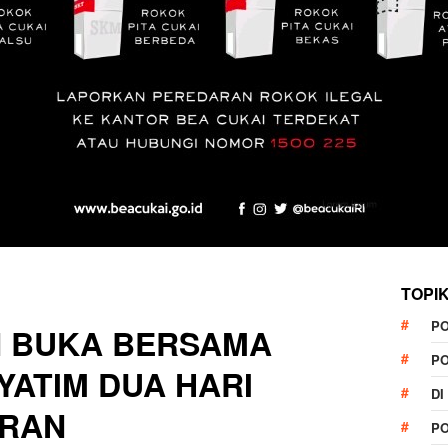
TOPI
P
 BUKA BERSAMA
P
ATIM DUA HARI
DI
ARAN
P