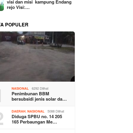
visi dan misi kampung Endang
rejo Visi:…
TA POPULER
1
6292 Dilihat
NASIONAL
Penimbunan BBM
bersubsidi jenis solar da…
2
,
5088 Dilihat
DAERAH
NASIONAL
Diduga SPBU no. 14 205
165 Perbaungan Me…