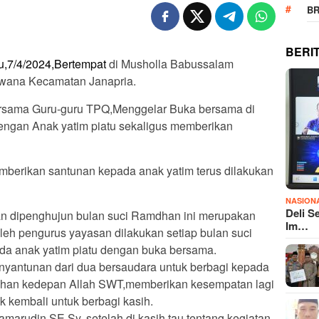
B
BERI
u,7/4/2024,Bertempat
di Musholla Babussalam
wana Kecamatan Janapria.
sama Guru-guru TPQ,Menggelar Buka bersama di
ngan Anak yatim piatu sekaligus memberikan
mberikan santunan kepada anak yatim terus dilakukan
NASION
Deli S
n dipenghujun bulan suci Ramdhan ini merupakan
Im…
oleh pengurus yayasan dilakukan setiap bulan suci
da anak yatim piatu dengan buka bersama.
enyantunan dari dua bersaudara untuk berbagi kepada
ahan kedepan Allah SWT,memberikan kesempatan lagi
 kembali untuk berbagi kasih.
amarudin,SE,Sy, setelah di kasih tau tentang kegiatan