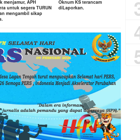
k menjamur, APH
Oknum KS terancam
nta untuk segera TURUN
diLaporkan.
an mengambil sikap
s.