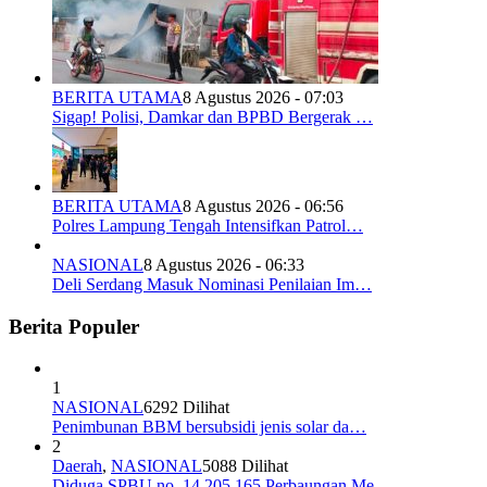
BERITA UTAMA
8 Agustus 2026 - 07:03
Sigap! Polisi, Damkar dan BPBD Bergerak …
BERITA UTAMA
8 Agustus 2026 - 06:56
Polres Lampung Tengah Intensifkan Patrol…
NASIONAL
8 Agustus 2026 - 06:33
Deli Serdang Masuk Nominasi Penilaian Im…
Berita Populer
1
NASIONAL
6292 Dilihat
Penimbunan BBM bersubsidi jenis solar da…
2
Daerah
,
NASIONAL
5088 Dilihat
Diduga SPBU no. 14 205 165 Perbaungan Me…