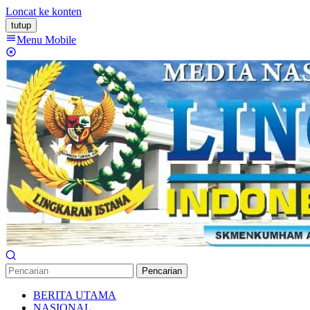
Loncat ke konten
tutup
Menu Mobile
Pencarian
BERITA UTAMA
NASIONAL