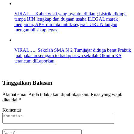
VIRAL….Kabel wi-fi yang nyantol di tiang Listrik, diduga
tampa IJIN lengkap dan dugaan usaha ILEGAL marak
menjamur, APH diminta untuk segera TURUN tangan
mengambil sikap tegas.
VIRAL….. Sekolah SMA N 2 Tumijajar diduga berat Praktik
jual pakaian seragam terhadap siswa sekolah Oknum KS
terancam diLaporkan.
Tinggalkan Balasan
Alamat email Anda tidak akan dipublikasikan.
Ruas yang wajib
ditandai
*
Komentar