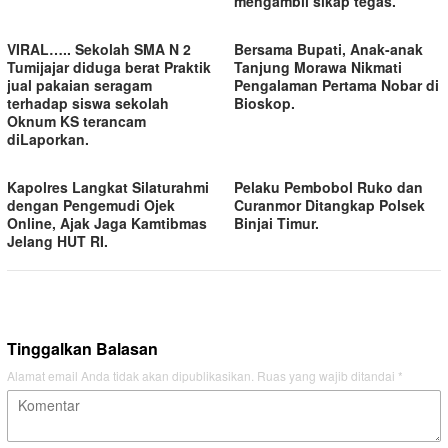
mengambil sikap tegas.
VIRAL….. Sekolah SMA N 2
Bersama Bupati, Anak-anak
Tumijajar diduga berat Praktik
Tanjung Morawa Nikmati
jual pakaian seragam
Pengalaman Pertama Nobar di
terhadap siswa sekolah
Bioskop.
Oknum KS terancam
diLaporkan.
Kapolres Langkat Silaturahmi
Pelaku Pembobol Ruko dan
dengan Pengemudi Ojek
Curanmor Ditangkap Polsek
Online, Ajak Jaga Kamtibmas
Binjai Timur.
Jelang HUT RI.
Tinggalkan Balasan
Alamat email Anda tidak akan dipublikasikan.
Ruas yang wajib ditandai
*