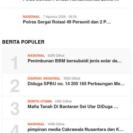
7 Agustus 2026 - 06:54
NASIONAL
Polres Sergai Rotasi 49 Personil dan 2 P…
BERITA POPULER
1
6285 Dilihat
NASIONAL
Penimbunan BBM bersubsidi jenis solar da…
2
,
5083 Dilihat
DAERAH
NASIONAL
Diduga SPBU no. 14 205 165 Perbaungan Me…
3
4380 Dilihat
BERITA UTAMA
Mafia Tanah Di Bantaran Sei Ular DiDuga …
4
4086 Dilihat
NASIONAL
pimpinan media Cakrawala Nusantara dan K…