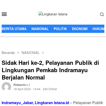
Loncat
ke
Menu
konten
Mobile
BERITA UTAMA
NASIONAL
POLITIK
EKONOMI
HUKUM 
Beranda
NASIONAL
Sidak Hari ke-2, Pelayanan Publik di
Lingkungan Pemkab Indramayu
Berjalan Normal
Ridwanto L.i
18 April 2024 - 14:44
240 Dilihat
Indramayu_Jabar, Lingkaran Istana.id
– Pelayanan Publik