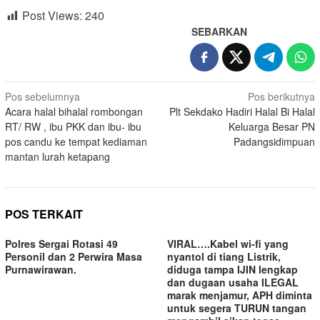
Post Views:
240
SEBARKAN
Navigasi
Pos sebelumnya
Pos berikutnya
Acara halal bihalal rombongan
Plt Sekdako Hadiri Halal Bi Halal
pos
RT/ RW , ibu PKK dan ibu- ibu
Keluarga Besar PN
pos candu ke tempat kediaman
Padangsidimpuan
mantan lurah ketapang
POS TERKAIT
Polres Sergai Rotasi 49
VIRAL….Kabel wi-fi yang
Personil dan 2 Perwira Masa
nyantol di tiang Listrik,
Purnawirawan.
diduga tampa IJIN lengkap
dan dugaan usaha ILEGAL
marak menjamur, APH diminta
untuk segera TURUN tangan