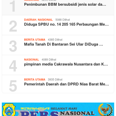
1
Penimbunan BBM bersubsidi jenis solar da…
2
,
5088 Dilihat
DAERAH
NASIONAL
Diduga SPBU no. 14 205 165 Perbaungan Me…
3
4385 Dilihat
BERITA UTAMA
Mafia Tanah Di Bantaran Sei Ular DiDuga …
4
4089 Dilihat
NASIONAL
pimpinan media Cakrawala Nusantara dan K…
5
3935 Dilihat
BERITA UTAMA
Pemerintah Daerah dan DPRD Nias Barat Me…