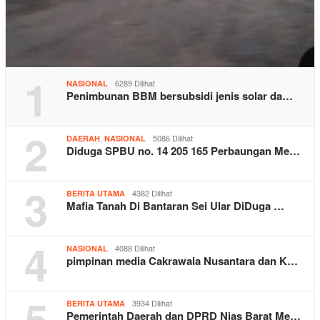
1
6289 Dilihat
NASIONAL
Penimbunan BBM bersubsidi jenis solar da…
2
,
5086 Dilihat
DAERAH
NASIONAL
Diduga SPBU no. 14 205 165 Perbaungan Me…
3
4382 Dilihat
BERITA UTAMA
Mafia Tanah Di Bantaran Sei Ular DiDuga …
4
4088 Dilihat
NASIONAL
pimpinan media Cakrawala Nusantara dan K…
5
3934 Dilihat
BERITA UTAMA
Pemerintah Daerah dan DPRD Nias Barat Me…