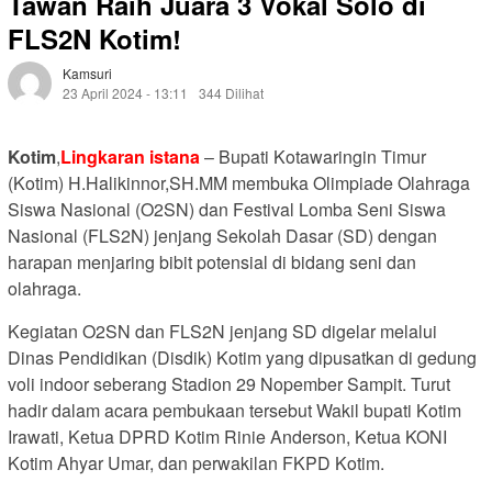
Tawan Raih Juara 3 Vokal Solo di
FLS2N Kotim!
Kamsuri
23 April 2024 - 13:11
344 Dilihat
Kotim
,
Lingkaran istana
– Bupati Kotawaringin Timur
(Kotim) H.Halikinnor,SH.MM membuka Olimpiade Olahraga
Siswa Nasional (O2SN) dan Festival Lomba Seni Siswa
Nasional (FLS2N) jenjang Sekolah Dasar (SD) dengan
harapan menjaring bibit potensial di bidang seni dan
olahraga.
Kegiatan O2SN dan FLS2N jenjang SD digelar melalui
Dinas Pendidikan (Disdik) Kotim yang dipusatkan di gedung
voli indoor seberang Stadion 29 Nopember Sampit. Turut
hadir dalam acara pembukaan tersebut Wakil bupati Kotim
Irawati, Ketua DPRD Kotim Rinie Anderson, Ketua KONI
Kotim Ahyar Umar, dan perwakilan FKPD Kotim.