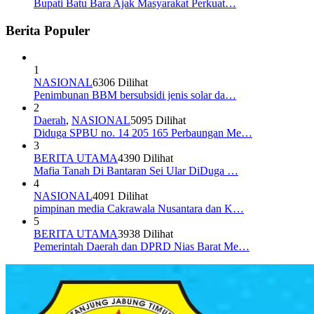
Bupati Batu Bara Ajak Masyarakat Perkuat…
Berita Populer
1
NASIONAL
6306 Dilihat
Penimbunan BBM bersubsidi jenis solar da…
2
Daerah
,
NASIONAL
5095 Dilihat
Diduga SPBU no. 14 205 165 Perbaungan Me…
3
BERITA UTAMA
4390 Dilihat
Mafia Tanah Di Bantaran Sei Ular DiDuga …
4
NASIONAL
4091 Dilihat
pimpinan media Cakrawala Nusantara dan K…
5
BERITA UTAMA
3938 Dilihat
Pemerintah Daerah dan DPRD Nias Barat Me…