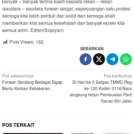
banyak – banyak terima kasih kepada rekan – rekan
/saudara – saudara forwan sergai, seperjuangan satu profesi
semoga kita lebih perduli dan solid dan semoga allah
memberikan kita semua kesehatan dan banyak rezeki kita
semua amin. Editor(Sopiyan)
Post Views:
182
SEBARKAN
Navigasi
Pos sebelumnya
Pos berikutnya
Forwan Serdang Bedagai Sigap
Di Hari ke 2 Satgas TMMD Reg
pos
Bantu Korban Kebakaran.
ke-120 Kodim 0116/Nara
langsung terjun Pembuatan Parit
Kanan Kiri Jalan
POS TERKAIT