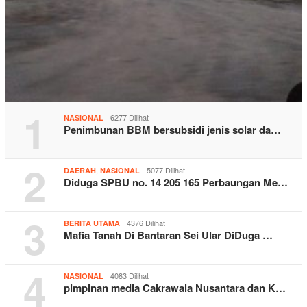
1
6277 Dilihat
NASIONAL
Penimbunan BBM bersubsidi jenis solar da…
2
,
5077 Dilihat
DAERAH
NASIONAL
Diduga SPBU no. 14 205 165 Perbaungan Me…
3
4376 Dilihat
BERITA UTAMA
Mafia Tanah Di Bantaran Sei Ular DiDuga …
4
4083 Dilihat
NASIONAL
pimpinan media Cakrawala Nusantara dan K…