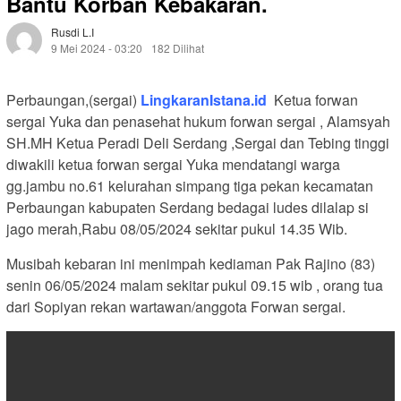
Bantu Korban Kebakaran.
Rusdi L.i
9 Mei 2024 - 03:20
182 Dilihat
Perbaungan,(sergai)
LingkaranIstana.id
Ketua forwan
sergai Yuka dan penasehat hukum forwan sergai , Alamsyah
SH.MH Ketua Peradi Deli Serdang ,Sergai dan Tebing tinggi
diwakili ketua forwan sergai Yuka mendatangi warga
gg.jambu no.61 kelurahan simpang tiga pekan kecamatan
Perbaungan kabupaten Serdang bedagai ludes dilalap si
jago merah,Rabu 08/05/2024 sekitar pukul 14.35 Wib.
Musibah kebaran ini menimpah kediaman Pak Rajino (83)
senin 06/05/2024 malam sekitar pukul 09.15 wib , orang tua
dari Sopiyan rekan wartawan/anggota Forwan sergai.