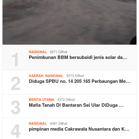
1
6271 Dilihat
NASIONAL
Penimbunan BBM bersubsidi jenis solar da…
2
,
5073 Dilihat
DAERAH
NASIONAL
Diduga SPBU no. 14 205 165 Perbaungan Me…
3
4372 Dilihat
BERITA UTAMA
Mafia Tanah Di Bantaran Sei Ular DiDuga …
4
4081 Dilihat
NASIONAL
pimpinan media Cakrawala Nusantara dan K…