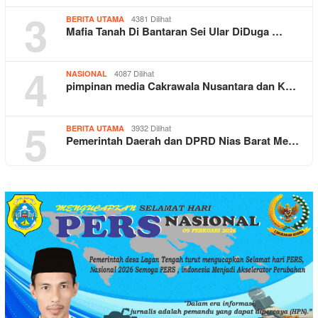
3
4381 Dilihat
BERITA UTAMA
Mafia Tanah Di Bantaran Sei Ular DiDuga …
4
4087 Dilihat
NASIONAL
pimpinan media Cakrawala Nusantara dan K…
5
3932 Dilihat
BERITA UTAMA
Pemerintah Daerah dan DPRD Nias Barat Me…