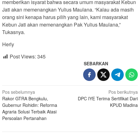
memberikan isyarat bahwa secara umum masyarakat Kebun
Jati akan memenangkan Yulius Maulana. “Kalau ada masih
orang sini kenapa harus pilih yang lain, kami masyarakat
Kebun Jati akan memenangkan Pak Yulius Maulana,”
Tukasnya.
Herly
Post Views:
345
SEBARKAN
Navigasi
Pos sebelumnya
Pos berikutnya
Rakor GTRA Bengkulu,
DPC IYE Terima Sertifikat Dari
pos
Gubernur Rohidin: Reforma
KPUD Madina
Agraria Solusi Terbaik Atasi
Persoalan Pertanahan