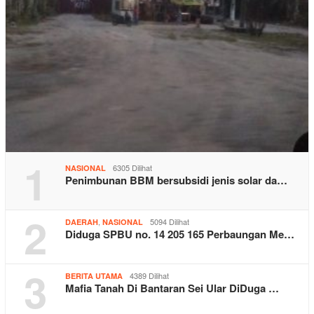
1
6305 Dilihat
NASIONAL
Penimbunan BBM bersubsidi jenis solar da…
2
,
5094 Dilihat
DAERAH
NASIONAL
Diduga SPBU no. 14 205 165 Perbaungan Me…
3
4389 Dilihat
BERITA UTAMA
Mafia Tanah Di Bantaran Sei Ular DiDuga …