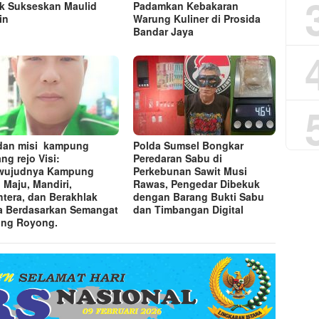
k Sukseskan Maulid
Padamkan Kebakaran
in
Warung Kuliner di Prosida
Bandar Jaya
 dan misi kampung
Polda Sumsel Bongkar
ng rejo Visi:
Peredaran Sabu di
rwujudnya Kampung
Perkebunan Sawit Musi
 Maju, Mandiri,
Rawas, Pengedar Dibekuk
htera, dan Berakhlak
dengan Barang Bukti Sabu
a Berdasarkan Semangat
dan Timbangan Digital
ng Royong.