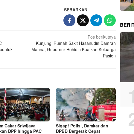
SEBARKAN
BERI
Pos berikutnya
C
Kunjungi Rumah Sakit Hasanudin Damrah
rbentuk
Manna, Gubernur Rohidin Kuatkan Keluarga
Pasien
m Cakar Sriwijaya
Sigap! Polisi, Damkar dan
kan DPP hingga PAC
BPBD Bergerak Cepat