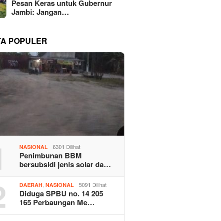
Pesan Keras untuk Gubernur
Jambi: Jangan…
TA POPULER
1
6301 Dilihat
NASIONAL
Penimbunan BBM
bersubsidi jenis solar da…
2
,
5091 Dilihat
DAERAH
NASIONAL
Diduga SPBU no. 14 205
165 Perbaungan Me…