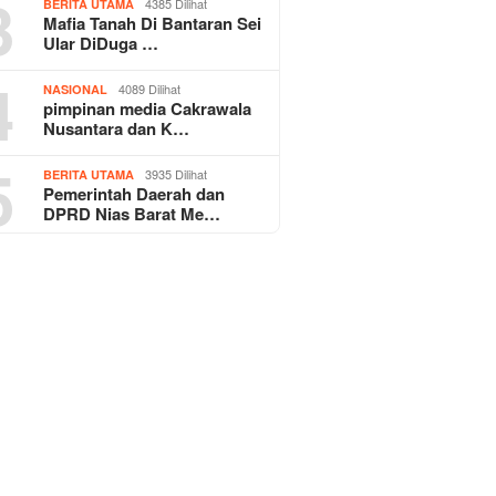
3
4385 Dilihat
BERITA UTAMA
Mafia Tanah Di Bantaran Sei
Ular DiDuga …
4
4089 Dilihat
NASIONAL
pimpinan media Cakrawala
Nusantara dan K…
5
3935 Dilihat
BERITA UTAMA
Pemerintah Daerah dan
DPRD Nias Barat Me…