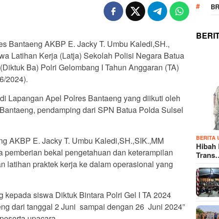
B
BERI
es Bantaeng AKBP E. Jacky T. Umbu Kaledi,SH.,
 Latihan Kerja (Latja) Sekolah Polisi Negara Batua
(Diktuk Ba) Polri Gelombang I Tahun Anggaran (TA)
6/2024).
i Lapangan Apel Polres Bantaeng yang diikuti oleh
 Bantaeng, pendamping dari SPN Batua Polda Sulsel
BERITA
ng AKBP E. Jacky T. Umbu Kaledi,SH.,SIK.,MM
Hibah
 pemberian bekal pengetahuan dan keterampilan
Trans
latihan praktek kerja ke dalam operasional yang
kepada siswa Diktuk Bintara Polri Gel I TA 2024
ng dari tanggal 2 Juni sampai dengan 26 Juni 2024”
peserta upacara.