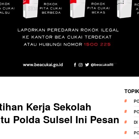
TOPI
P
tihan Kerja Sekolah
P
tu Polda Sulsel Ini Pesan
DI
P