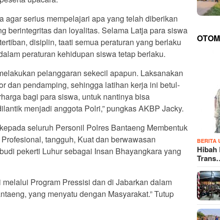
 agar serius mempelajari apa yang telah diberikan
ang berintegritas dan loyalitas. Selama Latja para siswa
OTOM
rtiban, disiplin, taati semua peraturan yang berlaku
dalam peraturan kehidupan siswa tetap berlaku.
 melakukan pelanggaran sekecil apapun. Laksanakan
r dan pendamping, sehingga latihan kerja ini betul-
arga bagi para siswa, untuk nantinya bisa
ilantik menjadi anggota Polri,” pungkas AKBP Jacky.
epada seluruh Personil Polres Bantaeng Membentuk
 Profesional, tangguh, Kuat dan berwawasan
BERITA
Hibah
budi pekerti Luhur sebagai Insan Bhayangkara yang
Trans
ri melalui Program Pressisi dan di Jabarkan dalam
antaeng, yang menyatu dengan Masyarakat.” Tutup