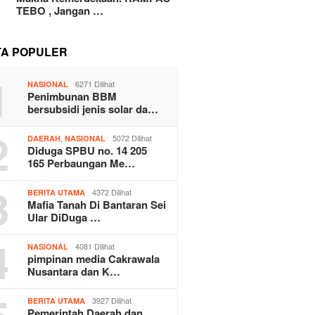
TEBO , Jangan …
TA POPULER
1
6271 Dilihat
NASIONAL
Penimbunan BBM
bersubsidi jenis solar da…
2
,
5072 Dilihat
DAERAH
NASIONAL
Diduga SPBU no. 14 205
165 Perbaungan Me…
3
4372 Dilihat
BERITA UTAMA
Mafia Tanah Di Bantaran Sei
Ular DiDuga …
4
4081 Dilihat
NASIONAL
pimpinan media Cakrawala
Nusantara dan K…
3927 Dilihat
BERITA UTAMA
Pemerintah Daerah dan