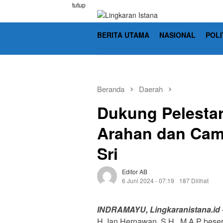
Loncat
tutup
ke
konten
BERITA UTAMA
NASIONAL
POLI
Beranda
Daerah
Dukung Pelestar
Arahan dan Cama
Sri
Editor AB
6 Juni 2024 - 07:19
187 Dilihat
INDRAMAYU, Lingkaranistana.id
H. Ian Hernawan, S.H., M.A.P bese