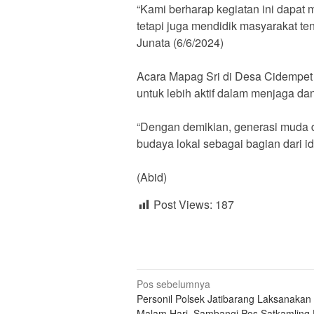
“Kami berharap kegiatan ini dapat 
tetapi juga mendidik masyarakat ten
Junata (6/6/2024)
Acara Mapag Sri di Desa Cidempet i
untuk lebih aktif dalam menjaga d
“Dengan demikian, generasi muda d
budaya lokal sebagai bagian dari id
(Abid)
Post Views:
187
Navigasi
Pos sebelumnya
Personil Polsek Jatibarang Laksanakan 
pos
Malam Hari, Sambangi Pos Satkamling