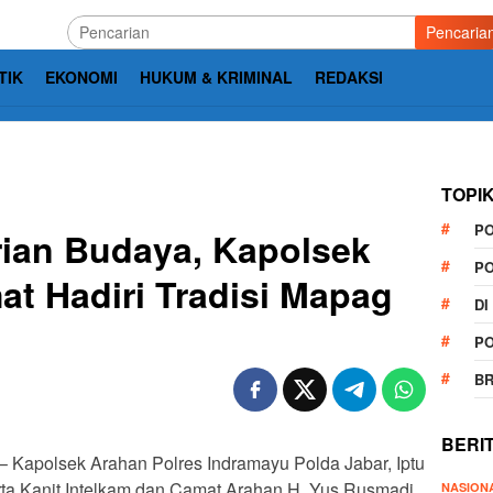
Pencaria
TIK
EKONOMI
HUKUM & KRIMINAL
REDAKSI
TOPI
P
ian Budaya, Kapolsek
P
t Hadiri Tradisi Mapag
DI
P
B
BERI
– Kapolsek Arahan Polres Indramayu Polda Jabar, Iptu
rta Kanit Intelkam dan Camat Arahan H. Yus Rusmadi,
NASION