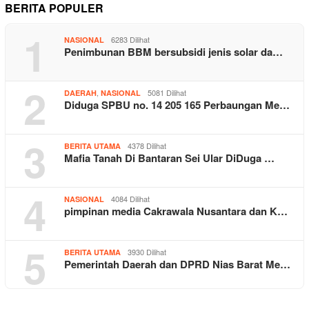
BERITA POPULER
1
6283 Dilihat
NASIONAL
Penimbunan BBM bersubsidi jenis solar da…
2
,
5081 Dilihat
DAERAH
NASIONAL
Diduga SPBU no. 14 205 165 Perbaungan Me…
3
4378 Dilihat
BERITA UTAMA
Mafia Tanah Di Bantaran Sei Ular DiDuga …
4
4084 Dilihat
NASIONAL
pimpinan media Cakrawala Nusantara dan K…
5
3930 Dilihat
BERITA UTAMA
Pemerintah Daerah dan DPRD Nias Barat Me…