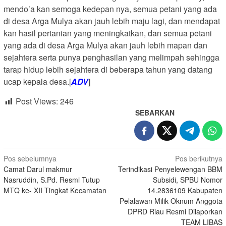
mendo’a kan semoga kedepan nya, semua petani yang ada
di desa Arga Mulya akan jauh lebih maju lagi, dan mendapat
kan hasil pertanian yang meningkatkan, dan semua petani
yang ada di desa Arga Mulya akan jauh lebih mapan dan
sejahtera serta punya penghasilan yang melimpah sehingga
tarap hidup lebih sejahtera di beberapa tahun yang datang
ucap kepala desa.[
ADV
]
Post Views:
246
SEBARKAN
Navigasi
Pos sebelumnya
Pos berikutnya
Camat Darul makmur
Terindikasi Penyelewengan BBM
pos
Nasruddin, S.Pd. Resmi Tutup
Subsidi, SPBU Nomor
MTQ ke- XII Tingkat Kecamatan
14.2836109 Kabupaten
Pelalawan Milik Oknum Anggota
DPRD Riau Resmi Dilaporkan
TEAM LIBAS