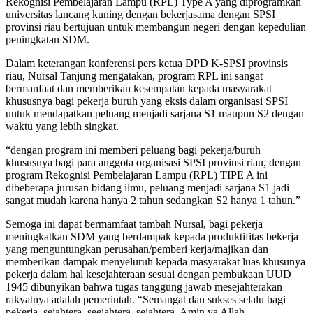
Rekognisi Pembelajaran Lampu (RPL) Type A yang diprogramkan
universitas lancang kuning dengan bekerjasama dengan SPSI
provinsi riau bertujuan untuk membangun negeri dengan kepedulian
peningkatan SDM.
Dalam keterangan konferensi pers ketua DPD K-SPSI provinsis
riau, Nursal Tanjung mengatakan, program RPL ini sangat
bermanfaat dan memberikan kesempatan kepada masyarakat
khususnya bagi pekerja buruh yang eksis dalam organisasi SPSI
untuk mendapatkan peluang menjadi sarjana S1 maupun S2 dengan
waktu yang lebih singkat.
“dengan program ini memberi peluang bagi pekerja/buruh
khususnya bagi para anggota organisasi SPSI provinsi riau, dengan
program Rekognisi Pembelajaran Lampu (RPL) TIPE A ini
dibeberapa jurusan bidang ilmu, peluang menjadi sarjana S1 jadi
sangat mudah karena hanya 2 tahun sedangkan S2 hanya 1 tahun.”
Semoga ini dapat bermamfaat tambah Nursal, bagi pekerja
meningkatkan SDM yang berdampak kepada produktifitas bekerja
yang menguntungkan perusahan/pemberi kerja/majikan dan
memberikan dampak menyeluruh kepada masyarakat luas khusunya
pekerja dalam hal kesejahteraan sesuai dengan pembukaan UUD
1945 dibunyikan bahwa tugas tanggung jawab mesejahterakan
rakyatnya adalah pemerintah. “Semangat dan sukses selalu bagi
pekerja, sejahtera, seejahtera, sejahtera. Amin ya Allah.