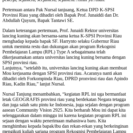
Pertemuan antara Pak Nursal tanjuang, Ketua DPD K-SPSI
Provinsi Riau yang dihadiri oleh Bapak Prof. Junaiddi dan Dr.
Abdullah Qayum, Bapak Tantawi SE.
Dalam keterangan pertemuan, Prof. Junaidi Rektor universitas
lancing kuning akan bersama-sama ketua K-SPSI Provinsi Riau
menghadap kepada bapak SF. Harrynto selaku Gubernur Riau
untuk meminta restu dan dukungan akan program Rekognisi
Pembelajaran Lampu (RPL) Type A sebagaimana telah
dikerjasamakan antara universitas lancing kuning bersama dengan
SPSI provinsi riau.
Lanjutnya, “setelahb itu, universitas lancing kuning akan membuat
Mou kerjasama dengan SPSI provinsi riau. Acaranya nanti akan
dihadiri oleh Forkompinda Riau, DPRD pronvinsi riau dan Apindo
Riau, Kadin Riau,” lanjut Nursal.
Nursal Tanjung menambahkan, “kegiatan RPL ini uga bermanfaat
letak GEOGRAFIS provinsi riau yang berdekatan Negara tetagga
dan juga salah satu pintu ke Indonesia, juga sejalan dengan program
aasean Community Vision 2925. Kita berharah Mou ini dapat kita
selenggarakan dalam minggu ini karena kegiatan program RPL ini
sejaan dengan waktu penerimaan mahasiswa baru. Kita
menghimbau kepada bapak/ibu dan rekan-rekan yang berkeinginan
mengikuti kuliah sarjana program Rekognisi Pembelajaran Lampu