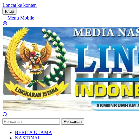
Loncat ke konten
tutup
Menu Mobile
Pencarian
BERITA UTAMA
NASIONAL