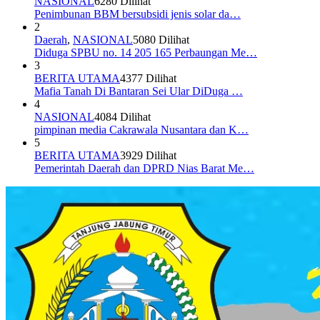
NASIONAL
6280 Dilihat
Penimbunan BBM bersubsidi jenis solar da…
2
Daerah
,
NASIONAL
5080 Dilihat
Diduga SPBU no. 14 205 165 Perbaungan Me…
3
BERITA UTAMA
4377 Dilihat
Mafia Tanah Di Bantaran Sei Ular DiDuga …
4
NASIONAL
4084 Dilihat
pimpinan media Cakrawala Nusantara dan K…
5
BERITA UTAMA
3929 Dilihat
Pemerintah Daerah dan DPRD Nias Barat Me…