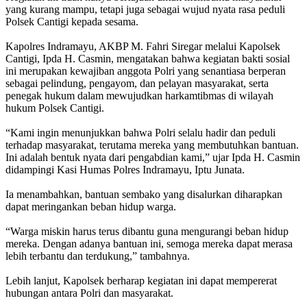
yang kurang mampu, tetapi juga sebagai wujud nyata rasa peduli
Polsek Cantigi kepada sesama.
Kapolres Indramayu, AKBP M. Fahri Siregar melalui Kapolsek
Cantigi, Ipda H. Casmin, mengatakan bahwa kegiatan bakti sosial
ini merupakan kewajiban anggota Polri yang senantiasa berperan
sebagai pelindung, pengayom, dan pelayan masyarakat, serta
penegak hukum dalam mewujudkan harkamtibmas di wilayah
hukum Polsek Cantigi.
“Kami ingin menunjukkan bahwa Polri selalu hadir dan peduli
terhadap masyarakat, terutama mereka yang membutuhkan bantuan.
Ini adalah bentuk nyata dari pengabdian kami,” ujar Ipda H. Casmin
didampingi Kasi Humas Polres Indramayu, Iptu Junata.
Ia menambahkan, bantuan sembako yang disalurkan diharapkan
dapat meringankan beban hidup warga.
“Warga miskin harus terus dibantu guna mengurangi beban hidup
mereka. Dengan adanya bantuan ini, semoga mereka dapat merasa
lebih terbantu dan terdukung,” tambahnya.
Lebih lanjut, Kapolsek berharap kegiatan ini dapat mempererat
hubungan antara Polri dan masyarakat.