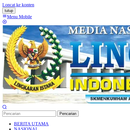
Loncat ke konten
tutup
Menu Mobile
Pencarian
BERITA UTAMA
NASIONAL