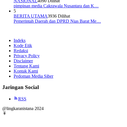
NASIONAL
4090 Dilihat
pimpinan media Cakrawala Nusantara dan K…
5
BERITA UTAMA
3936 Dilihat
Pemerintah Daerah dan DPRD Nias Barat Me…
Indeks
Kode Etik
Redaksi
Privacy Policy
Disclaimer
Tentang Kami
Kontak Kami
Pedoman Media Siber
Jaringan Social
RSS
@lingkaranistana 2024