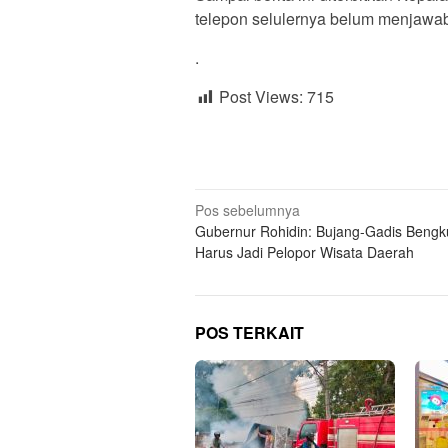
telepon selulernya belum menjawa
.
Post Views:
715
Navigasi
Pos sebelumnya
Gubernur Rohidin: Bujang-Gadis Bengk
pos
Harus Jadi Pelopor Wisata Daerah
POS TERKAIT