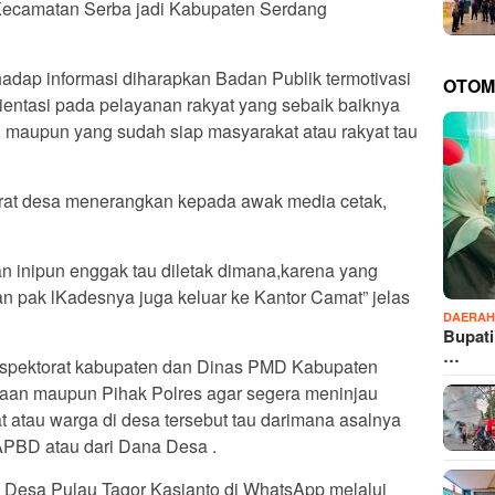
 Kecamatan Serba jadi Kabupaten Serdang
dap informasi diharapkan Badan Publik termotivasi
OTOM
ientasi pada pelayanan rakyat yang sebaik baiknya
n maupun yang sudah siap masyarakat atau rakyat tau
parat desa menerangkan kepada awak media cetak,
an inipun enggak tau diletak dimana,karena yang
n pak lKadesnya juga keluar ke Kantor Camat” jelas
DAERA
Bupati
…
nspektorat kabupaten dan Dinas PMD Kabupaten
aan maupun Pihak Polres agar segera meninjau
t atau warga di desa tersebut tau darimana asalnya
 APBD atau dari Dana Desa .
la Desa Pulau Tagor Kasianto di WhatsApp melalui