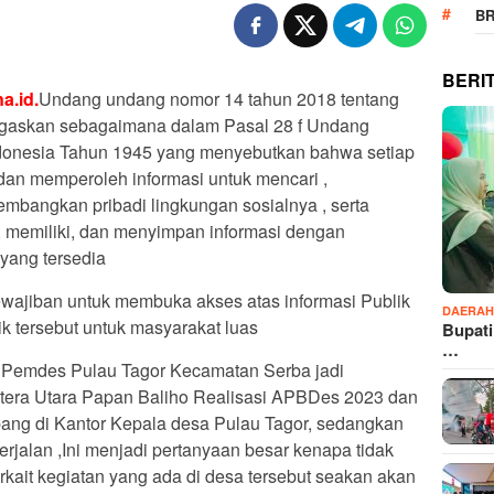
B
BERI
a.id.
Undang undang nomor 14 tahun 2018 tentang
egaskan sebagaimana dalam Pasal 28 f Undang
donesia Tahun 1945 yang menyebutkan bahwa setiap
dan memperoleh informasi untuk mencari ,
mbangkan pribadi lingkungan sosialnya , serta
 memiliki, dan menyimpan informasi dengan
yang tersedia
wajiban untuk membuka akses atas informasi Publik
DAERA
k tersebut untuk masyarakat luas
Bupati
…
or Pemdes Pulau Tagor Kecamatan Serba jadi
era Utara Papan Baliho Realisasi APBDes 2023 dan
pang di Kantor Kepala desa Pulau Tagor, sedangkan
rjalan ,Ini menjadi pertanyaan besar kenapa tidak
erkait kegiatan yang ada di desa tersebut seakan akan