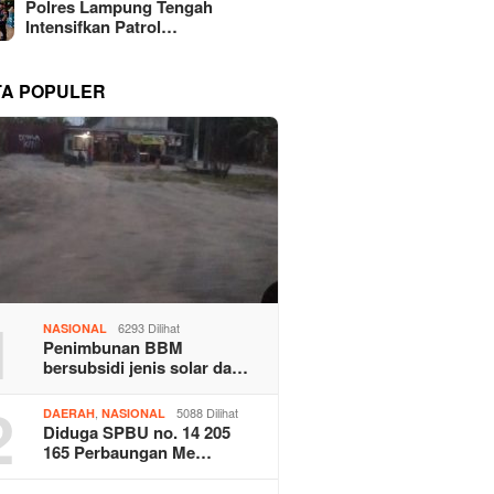
Polres Lampung Tengah
Intensifkan Patrol…
TA POPULER
1
6293 Dilihat
NASIONAL
Penimbunan BBM
bersubsidi jenis solar da…
2
,
5088 Dilihat
DAERAH
NASIONAL
Diduga SPBU no. 14 205
165 Perbaungan Me…