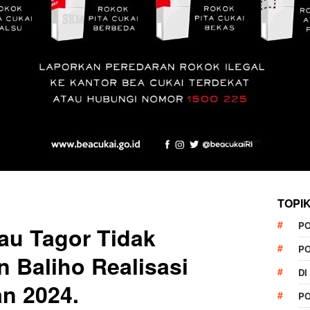
TOPI
P
au Tagor Tidak
P
 Baliho Realisasi
DI
n 2024.
P