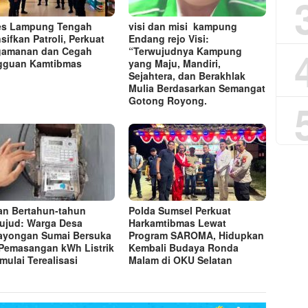
es Lampung Tengah
visi dan misi kampung
nsifkan Patroli, Perkuat
Endang rejo Visi:
gamanan dan Cegah
“Terwujudnya Kampung
gguan Kamtibmas
yang Maju, Mandiri,
Sejahtera, dan Berakhlak
Mulia Berdasarkan Semangat
Gotong Royong.
an Bertahun-tahun
Polda Sumsel Perkuat
ujud: Warga Desa
Harkamtibmas Lewat
yongan Sumai Bersuka
Program SAROMA, Hidupkan
 Pemasangan kWh Listrik
Kembali Budaya Ronda
mulai Terealisasi
Malam di OKU Selatan