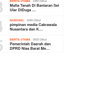
3
4385 Dilihat
BERITA UTAMA
Mafia Tanah Di Bantaran Sei
Ular DiDuga …
4
4089 Dilihat
NASIONAL
pimpinan media Cakrawala
Nusantara dan K…
5
3935 Dilihat
BERITA UTAMA
Pemerintah Daerah dan
DPRD Nias Barat Me…