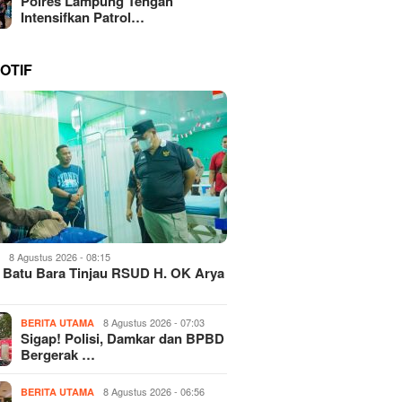
Polres Lampung Tengah
Intensifkan Patrol…
OTIF
8 Agustus 2026 - 08:15
H
 Batu Bara Tinjau RSUD H. OK Arya
8 Agustus 2026 - 07:03
BERITA UTAMA
Sigap! Polisi, Damkar dan BPBD
Bergerak …
8 Agustus 2026 - 06:56
BERITA UTAMA