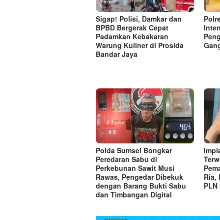
Sigap! Polisi, Damkar dan
Polr
BPBD Bergerak Cepat
Inte
Padamkan Kebakaran
Pen
Warung Kuliner di Prosida
Gan
Bandar Jaya
Polda Sumsel Bongkar
Impi
Peredaran Sabu di
Terw
Perkebunan Sawit Musi
Pema
Rawas, Pengedar Dibekuk
Ria,
dengan Barang Bukti Sabu
PLN 
dan Timbangan Digital