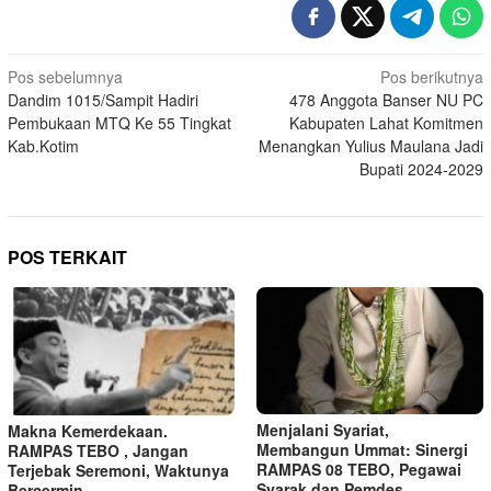
Navigasi
Pos sebelumnya
Pos berikutnya
Dandim 1015/Sampit Hadiri
478 Anggota Banser NU PC
pos
Pembukaan MTQ Ke 55 Tingkat
Kabupaten Lahat Komitmen
Kab.Kotim
Menangkan Yulius Maulana Jadi
Bupati 2024-2029
POS TERKAIT
​Menjalani Syariat,
Makna Kemerdekaan.
Membangun Ummat: Sinergi
RAMPAS TEBO , Jangan
RAMPAS 08 TEBO, Pegawai
Terjebak Seremoni, Waktunya
Syarak dan Pemdes
Bercermin