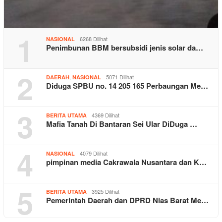
1
6268 Dilihat
NASIONAL
Penimbunan BBM bersubsidi jenis solar da…
2
,
5071 Dilihat
DAERAH
NASIONAL
Diduga SPBU no. 14 205 165 Perbaungan Me…
3
4369 Dilihat
BERITA UTAMA
Mafia Tanah Di Bantaran Sei Ular DiDuga …
4
4079 Dilihat
NASIONAL
pimpinan media Cakrawala Nusantara dan K…
5
3925 Dilihat
BERITA UTAMA
Pemerintah Daerah dan DPRD Nias Barat Me…