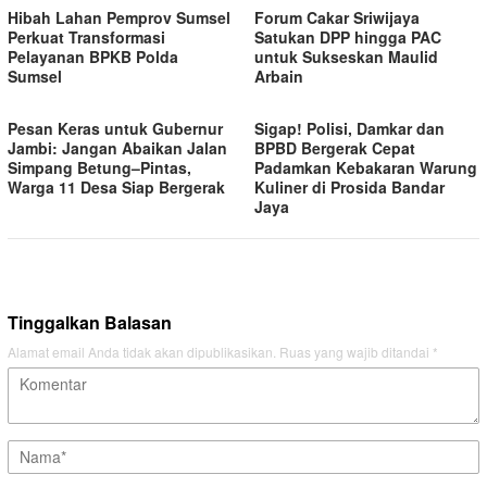
Hibah Lahan Pemprov Sumsel
Forum Cakar Sriwijaya
Perkuat Transformasi
Satukan DPP hingga PAC
Pelayanan BPKB Polda
untuk Sukseskan Maulid
Sumsel
Arbain
Pesan Keras untuk Gubernur
Sigap! Polisi, Damkar dan
Jambi: Jangan Abaikan Jalan
BPBD Bergerak Cepat
Simpang Betung–Pintas,
Padamkan Kebakaran Warung
Warga 11 Desa Siap Bergerak
Kuliner di Prosida Bandar
Jaya
Tinggalkan Balasan
Alamat email Anda tidak akan dipublikasikan.
Ruas yang wajib ditandai
*