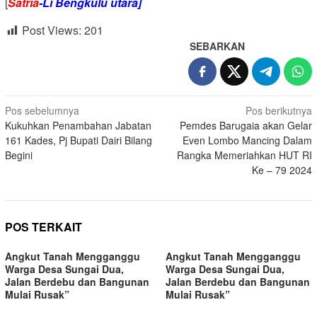
[
Satria
-Li Bengkulu utara]
Post Views:
201
SEBARKAN
Navigasi
Pos sebelumnya
Pos berikutnya
Kukuhkan Penambahan Jabatan
Pemdes Barugaia akan Gelar
pos
161 Kades, Pj Bupati Dairi Bilang
Even Lombo Mancing Dalam
Begini
Rangka Memeriahkan HUT RI
Ke – 79 2024
POS TERKAIT
Angkut Tanah Mengganggu
Angkut Tanah Mengganggu
Warga Desa Sungai Dua,
Warga Desa Sungai Dua,
Jalan Berdebu dan Bangunan
Jalan Berdebu dan Bangunan
Mulai Rusak”
Mulai Rusak”