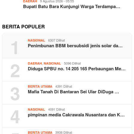
9 Agustus 2026 - 05:55
DAERAH
Bupati Batu Bara Kunjungi Warga Terdampa…
BERITA POPULER
1
6307 Dilihat
NASIONAL
Penimbunan BBM bersubsidi jenis solar da…
2
,
5096 Dilihat
DAERAH
NASIONAL
Diduga SPBU no. 14 205 165 Perbaungan Me…
3
4391 Dilihat
BERITA UTAMA
Mafia Tanah Di Bantaran Sei Ular DiDuga …
4
4091 Dilihat
NASIONAL
pimpinan media Cakrawala Nusantara dan K…
3938 Dilihat
BERITA UTAMA