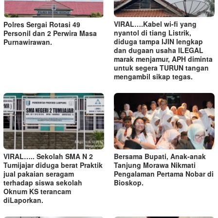
VIRAL….Kabel wi-fi yang
Polres Sergai Rotasi 49
nyantol di tiang Listrik,
Personil dan 2 Perwira Masa
diduga tampa IJIN lengkap
Purnawirawan.
dan dugaan usaha ILEGAL
marak menjamur, APH diminta
untuk segera TURUN tangan
mengambil sikap tegas.
VIRAL….. Sekolah SMA N 2
Bersama Bupati, Anak-anak
Tumijajar diduga berat Praktik
Tanjung Morawa Nikmati
jual pakaian seragam
Pengalaman Pertama Nobar di
terhadap siswa sekolah
Bioskop.
Oknum KS terancam
diLaporkan.