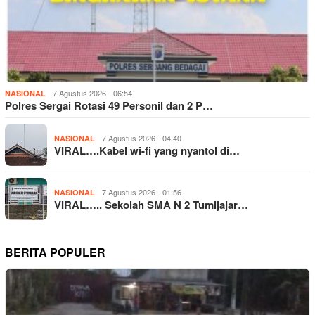
7 Agustus 2026 - 06:54
NASIONAL
Polres Sergai Rotasi 49 Personil dan 2 P…
7 Agustus 2026 - 04:40
NASIONAL
VIRAL….Kabel wi-fi yang nyantol di…
7 Agustus 2026 - 01:56
NASIONAL
VIRAL….. Sekolah SMA N 2 Tumijajar…
BERITA POPULER