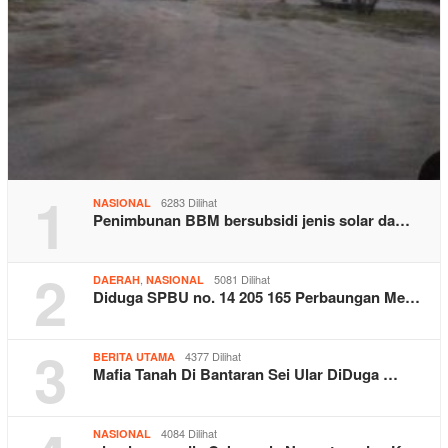
1
6283 Dilihat
NASIONAL
Penimbunan BBM bersubsidi jenis solar da…
2
,
5081 Dilihat
DAERAH
NASIONAL
Diduga SPBU no. 14 205 165 Perbaungan Me…
3
4377 Dilihat
BERITA UTAMA
Mafia Tanah Di Bantaran Sei Ular DiDuga …
4084 Dilihat
NASIONAL