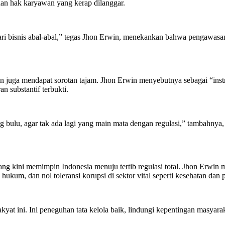
dan hak karyawan yang kerap dilanggar.
ri bisnis abal-abal,” tegas Jhon Erwin, menekankan bahwa pengawasan 
n juga mendapat sorotan tajam. Jhon Erwin menyebutnya sebagai “inst
an substantif terbukti.
 bulu, agar tak ada lagi yang main mata dengan regulasi,” tambahnya, 
yang kini memimpin Indonesia menuju tertib regulasi total. Jhon Erwi
ukum, dan nol toleransi korupsi di sektor vital seperti kesehatan dan 
kyat ini. Ini peneguhan tata kelola baik, lindungi kepentingan masyara