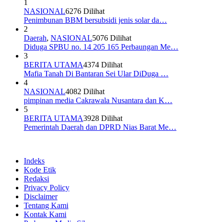
1
NASIONAL
6276 Dilihat
Penimbunan BBM bersubsidi jenis solar da…
2
Daerah
,
NASIONAL
5076 Dilihat
Diduga SPBU no. 14 205 165 Perbaungan Me…
3
BERITA UTAMA
4374 Dilihat
Mafia Tanah Di Bantaran Sei Ular DiDuga …
4
NASIONAL
4082 Dilihat
pimpinan media Cakrawala Nusantara dan K…
5
BERITA UTAMA
3928 Dilihat
Pemerintah Daerah dan DPRD Nias Barat Me…
Indeks
Kode Etik
Redaksi
Privacy Policy
Disclaimer
Tentang Kami
Kontak Kami