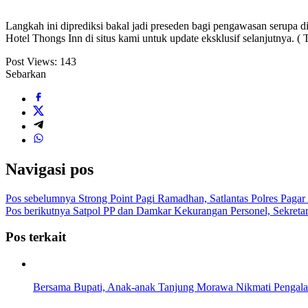
Langkah ini diprediksi bakal jadi preseden bagi pengawasan serupa d
Hotel Thongs Inn di situs kami untuk update eksklusif selanjutnya. (
Post Views:
143
Sebarkan
Navigasi pos
Pos sebelumnya
Strong Point Pagi Ramadhan, Satlantas Polres Paga
Pos berikutnya
Satpol PP dan Damkar Kekurangan Personel, Sekret
Pos terkait
Bersama Bupati, Anak-anak Tanjung Morawa Nikmati Pengala