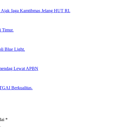
, Ajak Jaga Kamtibmas Jelang HUT RI.
 Timur.
li Blue Light.
emendag Lewat APBN
TGAI Berkualitas.
dai
*