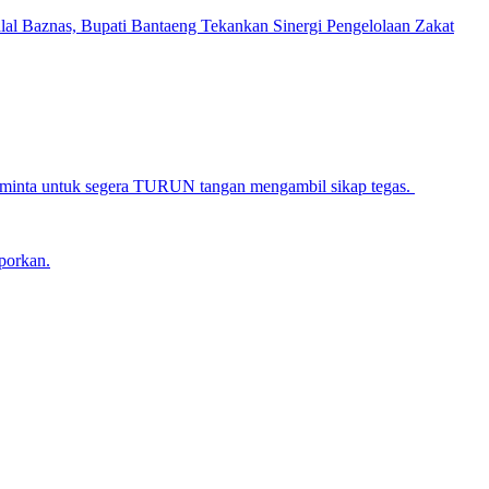
alal Baznas, Bupati Bantaeng Tekankan Sinergi Pengelolaan Zakat
iminta untuk segera TURUN tangan mengambil sikap tegas.
porkan.