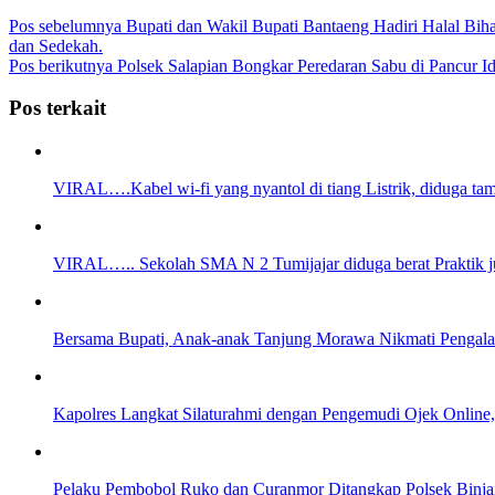
Pos sebelumnya
Bupati dan Wakil Bupati Bantaeng Hadiri Halal Bihal
dan Sedekah.
Pos berikutnya
Polsek Salapian Bongkar Peredaran Sabu di Pancur I
Pos terkait
VIRAL….Kabel wi-fi yang nyantol di tiang Listrik, diduga 
VIRAL….. Sekolah SMA N 2 Tumijajar diduga berat Praktik j
Bersama Bupati, Anak-anak Tanjung Morawa Nikmati Pengala
Kapolres Langkat Silaturahmi dengan Pengemudi Ojek Online
Pelaku Pembobol Ruko dan Curanmor Ditangkap Polsek Binjai