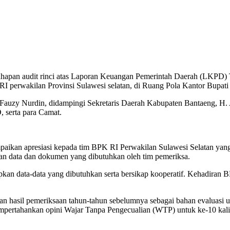
hapan audit rinci atas Laporan Keuangan Pemerintah Daerah (LKPD) 
erwakilan Provinsi Sulawesi selatan, di Ruang Pola Kantor Bupati B
ul Fauzy Nurdin, didampingi Sekretaris Daerah Kabupaten Bantaeng, H.
 serta para Camat.
ikan apresiasi kepada tim BPK RI Perwakilan Sulawesi Selatan yang 
kan data dan dokumen yang dibutuhkan oleh tim pemeriksa.
an data-data yang dibutuhkan serta bersikap kooperatif. Kehadiran B
dikan hasil pemeriksaan tahun-tahun sebelumnya sebagai bahan evaluas
rtahankan opini Wajar Tanpa Pengecualian (WTP) untuk ke-10 kalinya s