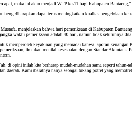
tercapai, maka ini akan menjadi WTP ke-11 bagi Kabupaten Bantaeng,
antaeng diharapkan dapat terus meningkatkan kualitas pengelolaan ke
 Mustafa, menjelaskan bahwa hari pemeriksaan di Kabupaten Bantaeng b
jangka waktu pemeriksaan adalah 40 hari, namun tidak seluruhnya dil
untuk memperoleh keyakinan yang memadai bahwa laporan keuangan Pem
 pemeriksaan, tim akan menilai kesesuaian dengan Standar Akuntansi
ntern.
Nah, di opini inilah kita berharap mudah-mudahan sama seperti tahun-
ntah daerah. Kami ibaratnya hanya sebagai tukang potret yang memotret