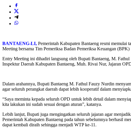
BANTAENG-LI,
Pemerintah Kabupaten Bantaeng resmi memulai ta
Meeting bersama Tim Pemeriksa Badan Pemeriksa Keuangan (BPK) RI p
Entry Meeting ini dihadiri langsung oleh Bupati Bantaeng, M. Fath
Inspektur Daerah Kabupaten Bantaeng, Muh. Rivai Nur, Jajaran OPD,
Dalam arahannya, Bupati Bantaeng M. Fathul Fauzy Nurdin menyampa
agar seluruh perangkat daerah dapat lebih kooperatif dalam menyiap
“Saya meminta kepada seluruh OPD untuk lebih detail dalam menyiapk
kita lakukan ini sudah sesuai dengan aturan”, katanya.
Lebih lanjut, Bupati juga mengingatkan seluruh jajaran agar menja
Pemerintah Kabupaten Bantaeng pada tahun sebelumnya berhasil mempe
dapat kembali diraih sehingga menjadi WTP ke-11.