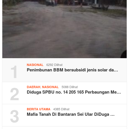
1
6292 Dilihat
NASIONAL
Penimbunan BBM bersubsidi jenis solar da…
2
,
5088 Dilihat
DAERAH
NASIONAL
Diduga SPBU no. 14 205 165 Perbaungan Me…
3
4385 Dilihat
BERITA UTAMA
Mafia Tanah Di Bantaran Sei Ular DiDuga …