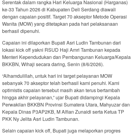
Serentak dalam rangka Hari Keluarga Nasional (Harganas)
ke-33 Tahun 2026 di Kabupaten Deli Serdang diawali
dengan capaian positif. Target 70 akseptor Metode Operasi
Wanita (MOW) yang ditetapkan pada hari pelaksanaan
berhasil dipenuhi.
Capaian ini dilaporkan Bupati Asri Ludin Tambunan dari
lokasi kick off yakni RSUD Haji Amri Tambunan kepada
Menteri Kependudukan dan Pembangunan Keluarga/Kepala
BKKBN, Wihaji secara daring, Senin (8/6/2026).
“Alhamdulillah, untuk hari ini target pelayanan MOW
sebanyak 70 akseptor telah berhasil kami penuhi. Kami
optimistis capaian tersebut masih akan terus bertambah
hingga akhir pelayanan,” ujar Bupati didampingi Kepala
Perwakilan BKKBN Provinsi Sumatera Utara, Mahyuzar dan
Kepala Dinas P3AP2KB, M Alfian Zunaidi serta Ketua TP
PKK Ny Jelita Asri Ludin Tambunan.
Selain capaian kick off, Bupati juga melaporkan progres