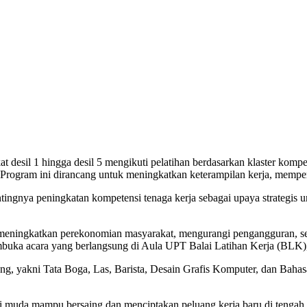
desil 1 hingga desil 5 mengikuti pelatihan berdasarkan klaster kompet
Program ini dirancang untuk meningkatkan keterampilan kerja, memper
gnya peningkatan kompetensi tenaga kerja sebagai upaya strategis 
 meningkatkan perekonomian masyarakat, mengurangi pengangguran, se
mbuka acara yang berlangsung di Aula UPT Balai Latihan Kerja (BLK),
ang, yakni Tata Boga, Las, Barista, Desain Grafis Komputer, dan Bahas
rasi muda mampu bersaing dan menciptakan peluang kerja baru di tengah