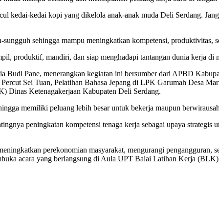
uncul kedai-kedai kopi yang dikelola anak-anak muda Deli Serdang. Ja
uh-sungguh sehingga mampu meningkatkan kompetensi, produktivitas, s
pil, produktif, mandiri, dan siap menghadapi tantangan dunia kerja di
ia Budi Pane, menerangkan kegiatan ini bersumber dari APBD Kabupat
n Percut Sei Tuan, Pelatihan Bahasa Jepang di LPK Garumah Desa Marin
K) Dinas Ketenagakerjaan Kabupaten Deli Serdang.
hingga memiliki peluang lebih besar untuk bekerja maupun berwirausaha
gnya peningkatan kompetensi tenaga kerja sebagai upaya strategis 
 meningkatkan perekonomian masyarakat, mengurangi pengangguran, se
mbuka acara yang berlangsung di Aula UPT Balai Latihan Kerja (BLK),