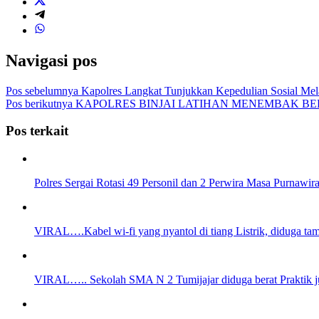
Navigasi pos
Pos sebelumnya
Kapolres Langkat Tunjukkan Kepedulian Sosial Me
Pos berikutnya
KAPOLRES BINJAI LATIHAN MENEMBAK BE
Pos terkait
Polres Sergai Rotasi 49 Personil dan 2 Perwira Masa Purnawir
VIRAL….Kabel wi-fi yang nyantol di tiang Listrik, diduga 
VIRAL….. Sekolah SMA N 2 Tumijajar diduga berat Praktik j