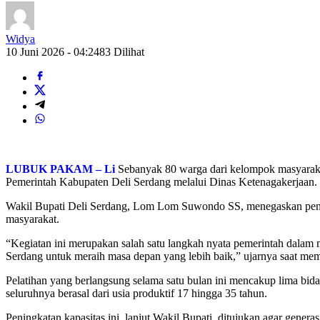
Widya
10 Juni 2026 - 04:24
83 Dilihat
LUBUK PAKAM – Li
Sebanyak 80 warga dari kelompok masyarakat 
Pemerintah Kabupaten Deli Serdang melalui Dinas Ketenagakerjaan. 
Wakil Bupati Deli Serdang, Lom Lom Suwondo SS, menegaskan pentin
masyarakat.
“Kegiatan ini merupakan salah satu langkah nyata pemerintah dalam
Serdang untuk meraih masa depan yang lebih baik,” ujarnya saat me
Pelatihan yang berlangsung selama satu bulan ini mencakup lima bid
seluruhnya berasal dari usia produktif 17 hingga 35 tahun.
Peningkatan kapasitas ini, lanjut Wakil Bupati, ditujukan agar gene