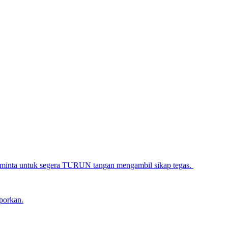
iminta untuk segera TURUN tangan mengambil sikap tegas.
porkan.