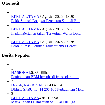
Otomotif
BERITA UTAMA
7 Agustus 2026 - 18:20
Polda Sumsel Bongkar Peredaran Sabu di P…
BERITA UTAMA
7 Agustus 2026 - 09:51
Impian Bertahun-tahun Terwujud: Warga De…
BERITA UTAMA
7 Agustus 2026 - 09:26
Polda Sumsel Perkuat Harkamtibmas Lewat …
Berita Populer
1
NASIONAL
6287 Dilihat
Penimbunan BBM bersubsidi jenis solar da…
2
Daerah
,
NASIONAL
5084 Dilihat
Diduga SPBU no. 14 205 165 Perbaungan Me…
3
BERITA UTAMA
4381 Dilihat
Mafia Tanah Di Bantaran Sei Ular DiDuga …