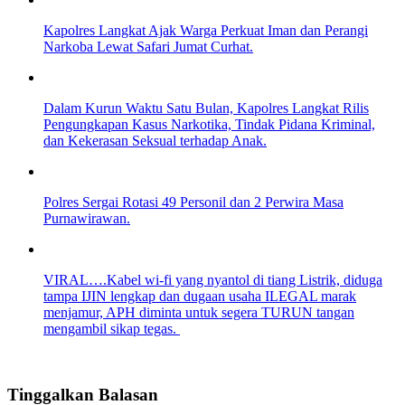
Kapolres Langkat Ajak Warga Perkuat Iman dan Perangi
Narkoba Lewat Safari Jumat Curhat.
Dalam Kurun Waktu Satu Bulan, Kapolres Langkat Rilis
Pengungkapan Kasus Narkotika, Tindak Pidana Kriminal,
dan Kekerasan Seksual terhadap Anak.
Polres Sergai Rotasi 49 Personil dan 2 Perwira Masa
Purnawirawan.
VIRAL….Kabel wi-fi yang nyantol di tiang Listrik, diduga
tampa IJIN lengkap dan dugaan usaha ILEGAL marak
menjamur, APH diminta untuk segera TURUN tangan
mengambil sikap tegas.
Tinggalkan Balasan