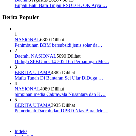
Bupati Batu Bara Tinjau RSUD H. OK Arya …
Berita Populer
1
NASIONAL
6300 Dilihat
Penimbunan BBM bersubsidi jenis solar da…
2
Daerah
,
NASIONAL
5090 Dilihat
Diduga SPBU no. 14 205 165 Perbaungan Me…
3
BERITA UTAMA
4385 Dilihat
Mafia Tanah Di Bantaran Sei Ular DiDuga …
4
NASIONAL
4089 Dilihat
pimpinan media Cakrawala Nusantara dan K…
5
BERITA UTAMA
3935 Dilihat
Pemerintah Daerah dan DPRD Nias Barat Me…
Indeks