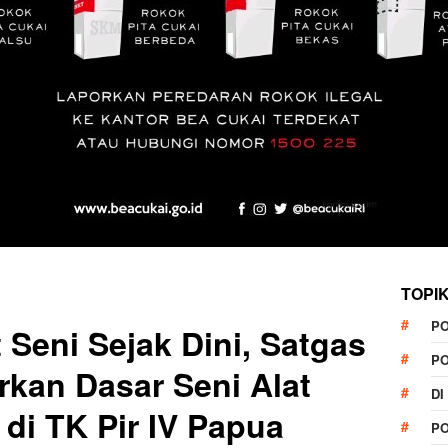
TOPI
P
Seni Sejak Dini, Satgas
P
rkan Dasar Seni Alat
DI
di TK Pir IV Papua
P