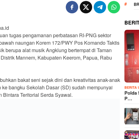
B
BERI
a.id
atuan tugas pengamanan perbatasan RI-PNG sektor
di bawah naungan Korem 172/PWY Pos Komando Taktis
sik berupa alat musik Angklung bertempat di Taman
, Distrik Mannem, Kabupaten Keerom, Papua, Rabu
uhkan bakat seni sejak dini dan kreativitas anak-anak
n ke bangku Sekolah Dasar (SD) sudah mempunyai
BERITA
Polda 
n Bintara Teritorial Serda Syawal.
P…
mengajar tersebut dilakukan dengan metode belajar
dan antusias mengikuti belajar alat musik seni
 setiap not setiap agar anak-anak mudah mengerti.”