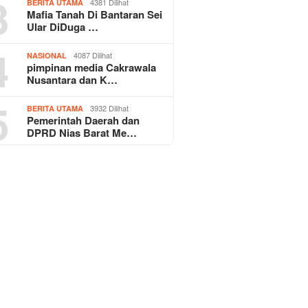
3
4381 Dilihat
BERITA UTAMA
Mafia Tanah Di Bantaran Sei
Ular DiDuga …
4
4087 Dilihat
NASIONAL
pimpinan media Cakrawala
Nusantara dan K…
5
3932 Dilihat
BERITA UTAMA
Pemerintah Daerah dan
DPRD Nias Barat Me…