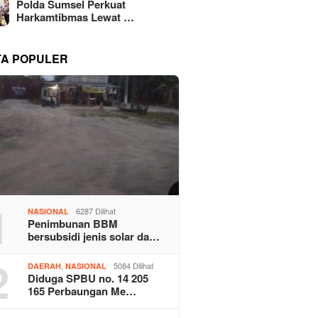
Polda Sumsel Perkuat
Harkamtibmas Lewat …
TA POPULER
1
6287 Dilihat
NASIONAL
Penimbunan BBM
bersubsidi jenis solar da…
2
,
5084 Dilihat
DAERAH
NASIONAL
Diduga SPBU no. 14 205
165 Perbaungan Me…