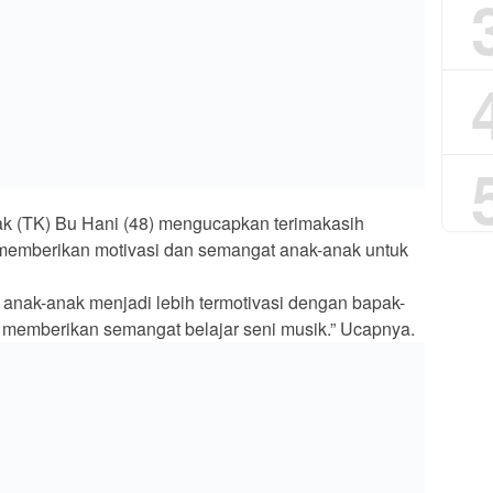
endikdasmen No. 7
Polres Muara Enim
n 2026 Tegas Lindungi
Intensifkan Program SULING,
 Non-ASN, Mengapa 29
Hadirkan Polisi Lebih Dekat
 Honorer di Metro
dengan Warga
ru Dirumahkan
Ruas yang wajib ditandai
*