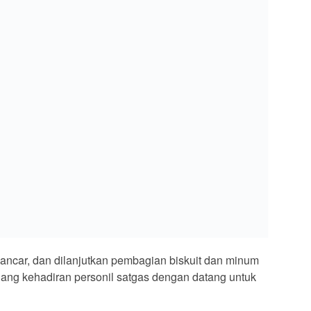
saya pada peramban ini untuk komentar saya berikutnya.
JARINGAN SOCIAL
REDAKSI
RSS
TENTANG KAMI
IA
@lingkaranistana 2024