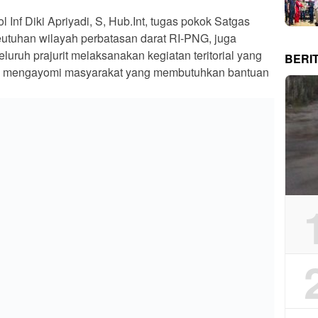
BERI
Pos berikutnya
engan
TMMD ke 120 Kodim 1415 Selayar, Hari Kelima,
enuju
Progres Jalan Sudah Capai 35 Persen
an Bertahun-tahun
Polda Sumsel Perkuat
ujud: Warga Desa
Harkamtibmas Lewat
yongan Sumai Bersuka
Program SAROMA, Hidupkan
 Pemasangan kWh Listrik
Kembali Budaya Ronda
mulai Terealisasi
Malam di OKU Selatan