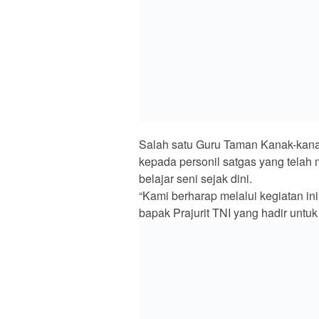
dengan Barang Bukti Sabu
dan Timbangan Digital
Menyingkap Kejayaan Desa
SE M
Teluk Kuali: Desa Legendaris
Tahu
di Bungo Tebo dengan Pasar
Guru
Ratusan Tahun dan
Guru
Kemandirian Upacara
Just
Kemerdekaan.
Tinggalkan Balasan
Alamat email Anda tidak akan dipublikasikan.