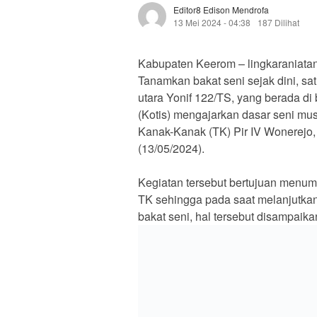
Editor8 Edison Mendrofa
13 Mei 2024 - 04:38
187 Dilihat
Kabupaten Keerom – lingkaraniatan
Tanamkan bakat seni sejak dini, s
utara Yonif 122/TS, yang berada 
(Kotis) mengajarkan dasar seni mu
Kanak-Kanak (TK) Pir IV Wonerejo
(13/05/2024).
Kegiatan tersebut bertujuan menumb
TK sehingga pada saat melanjutka
bakat seni, hal tersebut disampaika
Lanjutnya menerangkan, “Kegiatan 
dan bermain, agar anak-anak fokus 
Angklung, dengan memberikan warna