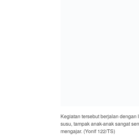
Simpan nama, email, dan situs web 
INDEKS
KODE ETIK
PRIVACY POLICY
DISCLAIMER
KONTAK KAMI
PEDOMAN MED
SIBER