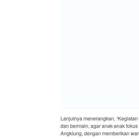
Seperti penekanan Dansatgas Letkol 
Yonif 122/Tombak Sakti menjaga ke
mempunyai tugas tambahan yaitu sel
bersifat membangun, melayani, d
di tiap-tiap pos masing-masing.
Salah satu Guru Taman Kanak-kana
kepada personil satgas yang telah
belajar seni sejak dini.
“Kami berharap melalui kegiatan in
bapak Prajurit TNI yang hadir untu
Kegiatan tersebut berjalan dengan 
susu, tampak anak-anak sangat sen
mengajar. (Yonif 122/TS)
Irham/Linkaranistana.
Post Views:
187