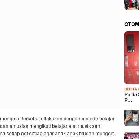
Inf Diki Apriyadi, S, Hub.Int, tugas pokok Satgas
utuhan wilayah perbatasan darat RI-PNG, juga
uruh prajurit melaksanakan kegiatan teritorial yang
an mengayomi masyarakat yang membutuhkan bantuan
OTOM
k (TK) Bu Hani (48) mengucapkan terimakasih
 memberikan motivasi dan semangat anak-anak untuk
i anak-anak menjadi lebih termotivasi dengan bapak-
k memberikan semangat belajar seni musik.” Ucapnya.
lancar, dan dilanjutkan pembagian biskuit dan minum
BERITA
Polda 
ang kehadiran personil satgas dengan datang untuk
P…
SEBARKAN