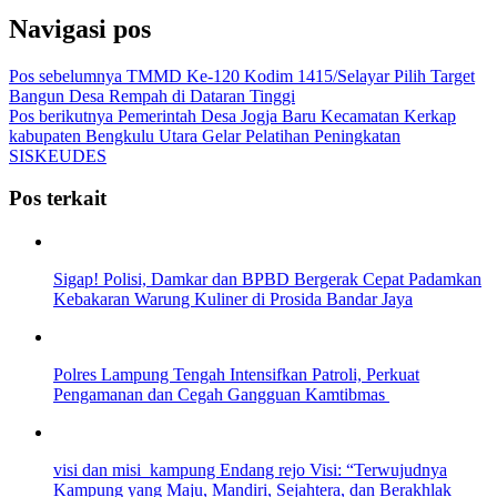
Navigasi pos
Pos sebelumnya
TMMD Ke-120 Kodim 1415/Selayar Pilih Target
Bangun Desa Rempah di Dataran Tinggi
Pos berikutnya
Pemerintah Desa Jogja Baru Kecamatan Kerkap
kabupaten Bengkulu Utara Gelar Pelatihan Peningkatan
SISKEUDES
Pos terkait
Sigap! Polisi, Damkar dan BPBD Bergerak Cepat Padamkan
Kebakaran Warung Kuliner di Prosida Bandar Jaya
Polres Lampung Tengah Intensifkan Patroli, Perkuat
Pengamanan dan Cegah Gangguan Kamtibmas
visi dan misi kampung Endang rejo Visi: “Terwujudnya
Kampung yang Maju, Mandiri, Sejahtera, dan Berakhlak