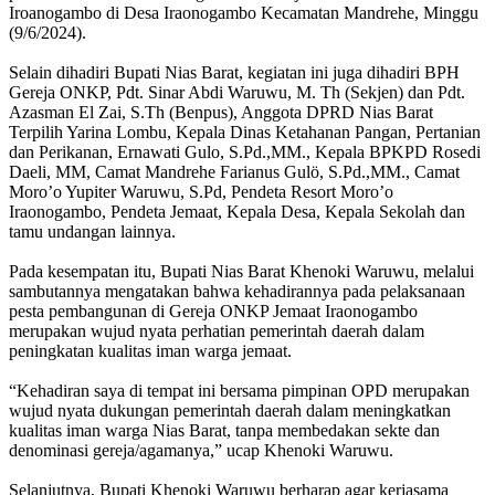
Iroanogambo di Desa Iraonogambo Kecamatan Mandrehe, Minggu
(9/6/2024).
Selain dihadiri Bupati Nias Barat, kegiatan ini juga dihadiri BPH
Gereja ONKP, Pdt. Sinar Abdi Waruwu, M. Th (Sekjen) dan Pdt.
Azasman El Zai, S.Th (Benpus), Anggota DPRD Nias Barat
Terpilih Yarina Lombu, Kepala Dinas Ketahanan Pangan, Pertanian
dan Perikanan, Ernawati Gulo, S.Pd.,MM., Kepala BPKPD Rosedi
Daeli, MM, Camat Mandrehe Farianus Gulö, S.Pd.,MM., Camat
Moro’o Yupiter Waruwu, S.Pd, Pendeta Resort Moro’o
Iraonogambo, Pendeta Jemaat, Kepala Desa, Kepala Sekolah dan
tamu undangan lainnya.
Pada kesempatan itu, Bupati Nias Barat Khenoki Waruwu, melalui
sambutannya mengatakan bahwa kehadirannya pada pelaksanaan
pesta pembangunan di Gereja ONKP Jemaat Iraonogambo
merupakan wujud nyata perhatian pemerintah daerah dalam
peningkatan kualitas iman warga jemaat.
“Kehadiran saya di tempat ini bersama pimpinan OPD merupakan
wujud nyata dukungan pemerintah daerah dalam meningkatkan
kualitas iman warga Nias Barat, tanpa membedakan sekte dan
denominasi gereja/agamanya,” ucap Khenoki Waruwu.
Selanjutnya, Bupati Khenoki Waruwu berharap agar kerjasama