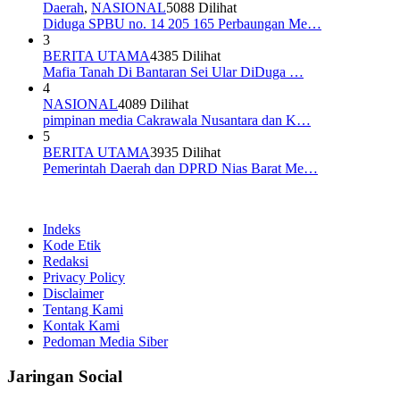
Daerah
,
NASIONAL
5088 Dilihat
Diduga SPBU no. 14 205 165 Perbaungan Me…
3
BERITA UTAMA
4385 Dilihat
Mafia Tanah Di Bantaran Sei Ular DiDuga …
4
NASIONAL
4089 Dilihat
pimpinan media Cakrawala Nusantara dan K…
5
BERITA UTAMA
3935 Dilihat
Pemerintah Daerah dan DPRD Nias Barat Me…
Indeks
Kode Etik
Redaksi
Privacy Policy
Disclaimer
Tentang Kami
Kontak Kami
Pedoman Media Siber
Jaringan Social