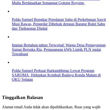
Mulia Berdasarkan Semangat Gotong Royong.
Polda Sumsel Bongkar Peredaran Sabu di Perkebunan Sawit
Musi Rawas, Pengedar Dibekuk dengan Barang Bukti Sabu
dan Timbangan Digital
Impian Bertahun-tahun Terwujud: Warga Desa Pemayongan
Sumai Bersuka Ria, Pemasangan kWh Listrik PLN mulai
Terealisasi
Polda Sumsel Perkuat Harkamtibmas Lewat Program
SAROMA, Hidupkan Kembali Budaya Ronda Malam di
OKU Selatan
Tinggalkan Balasan
Alamat email Anda tidak akan dipublikasikan.
Ruas yang wajib