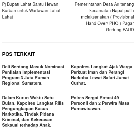
Pj Bupati Lahat Bantu Hewan
Pemerintahan Desa Air tenang
pos
Kurban untuk Wartawan Lahat
kecamatan Napal putih
Lahat
melaksanakan ( Provisional
Hand Over/ PHO ) Pagar
Gedung PAUD
POS TERKAIT
Deli Serdang Masuk Nominasi
Kapolres Langkat Ajak Warga
Penilaian Implementasi
Perkuat Iman dan Perangi
Program 3 Juta Rumah
Narkoba Lewat Safari Jumat
Regional Sumatera.
Curhat.
Dalam Kurun Waktu Satu
Polres Sergai Rotasi 49
Bulan, Kapolres Langkat Rilis
Personil dan 2 Perwira Masa
Pengungkapan Kasus
Purnawirawan.
Narkotika, Tindak Pidana
Kriminal, dan Kekerasan
Seksual terhadap Anak.