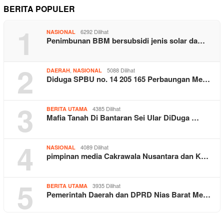
BERITA POPULER
1
6292 Dilihat
NASIONAL
Penimbunan BBM bersubsidi jenis solar da…
2
,
5088 Dilihat
DAERAH
NASIONAL
Diduga SPBU no. 14 205 165 Perbaungan Me…
3
4385 Dilihat
BERITA UTAMA
Mafia Tanah Di Bantaran Sei Ular DiDuga …
4
4089 Dilihat
NASIONAL
pimpinan media Cakrawala Nusantara dan K…
5
3935 Dilihat
BERITA UTAMA
Pemerintah Daerah dan DPRD Nias Barat Me…