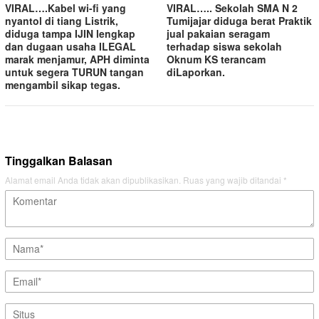
VIRAL….Kabel wi-fi yang
VIRAL….. Sekolah SMA N 2
nyantol di tiang Listrik,
Tumijajar diduga berat Praktik
diduga tampa IJIN lengkap
jual pakaian seragam
dan dugaan usaha ILEGAL
terhadap siswa sekolah
marak menjamur, APH diminta
Oknum KS terancam
untuk segera TURUN tangan
diLaporkan.
mengambil sikap tegas.
Tinggalkan Balasan
Alamat email Anda tidak akan dipublikasikan.
Ruas yang wajib ditandai
*