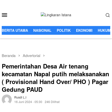
Loncat
ke
Menu
konten
Mobile
BERITA UTAMA
NASIONAL
POLITIK
EKONOMI
HUKUM 
Beranda
Advertorial
Pemerintahan Desa Air tenang
kecamatan Napal putih melaksanakan
( Provisional Hand Over/ PHO ) Pagar
Gedung PAUD
Rusdi L.i
16 Juni 2024 - 05:30
246 Dilihat