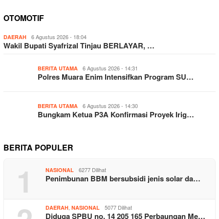
OTOMOTIF
6 Agustus 2026 - 18:04
DAERAH
Wakil Bupati Syafrizal Tinjau BERLAYAR, …
6 Agustus 2026 - 14:31
BERITA UTAMA
Polres Muara Enim Intensifkan Program SU…
6 Agustus 2026 - 14:30
BERITA UTAMA
Bungkam Ketua P3A Konfirmasi Proyek Irig…
BERITA POPULER
1
6277 Dilihat
NASIONAL
Penimbunan BBM bersubsidi jenis solar da…
2
,
5077 Dilihat
DAERAH
NASIONAL
Diduga SPBU no. 14 205 165 Perbaungan Me…