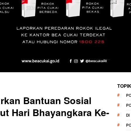
TOPI
P
urkan Bantuan Sosial
P
t Hari Bhayangkara Ke-
DI
P