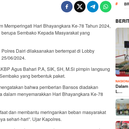
B
BERI
am Memperingati Hari Bhayangkara Ke-78 Tahun 2024,
ial berupa Sembako Kepada Masyarakat yang
 Polres Dairi dilaksanakan bertempat di Lobby
 25/06/2024.
KBP Agus Bahari P.A, SIK, SH, M.Si pimpin langsung
 Sembako yang berbentuk paket.
NASION
Dalam 
 mengatakan bahwa pemberian Bansos diadakan
L…
esia dalam menyemarakkan Hari Bhayangkara Ke-78
nfaat dan membantu meringankan beban masyarakat
 sehari-hari”. Ujar Kapolres.