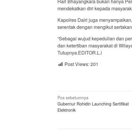
Hari Bhayangkara bukan hanya Per
mendekatkan diri kepada masyaraka
Kapolres Dairi juga menyampaikan,
serentak dengan mengikut sertakan 
“Sebagai wujud kepedulian dan pe
dan ketertiban masyarakat di Wilay
Tutupnya.EDITOR.L.i
Post Views:
201
Navigasi
Pos sebelumnya
Gubernur Rohidin Launching Sertifikat
pos
Elektronik