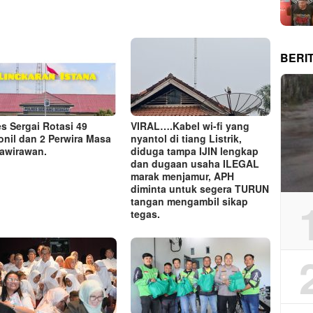
BERI
es Sergai Rotasi 49
VIRAL….Kabel wi-fi yang
onil dan 2 Perwira Masa
nyantol di tiang Listrik,
awirawan.
diduga tampa IJIN lengkap
dan dugaan usaha ILEGAL
marak menjamur, APH
diminta untuk segera TURUN
tangan mengambil sikap
tegas.