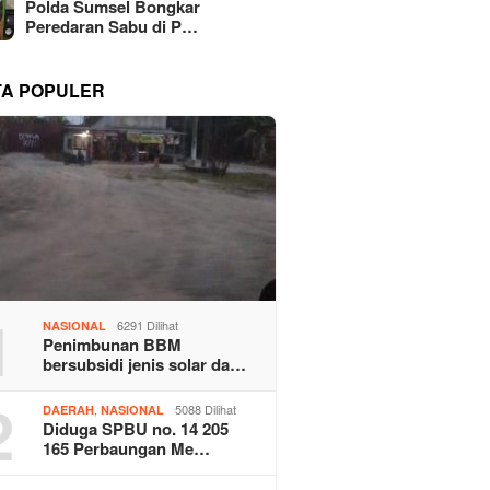
Polda Sumsel Bongkar
Peredaran Sabu di P…
TA POPULER
1
6291 Dilihat
NASIONAL
Penimbunan BBM
bersubsidi jenis solar da…
2
,
5088 Dilihat
DAERAH
NASIONAL
Diduga SPBU no. 14 205
165 Perbaungan Me…