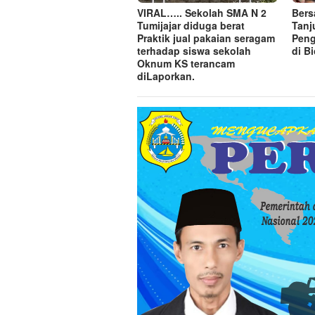
VIRAL….. Sekolah SMA N 2
Bers
Tumijajar diduga berat
Tanj
Praktik jual pakaian seragam
Peng
terhadap siswa sekolah
di B
Oknum KS terancam
diLaporkan.