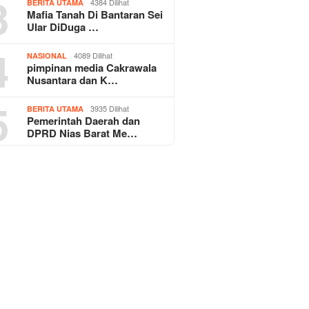
3
4384 Dilihat
BERITA UTAMA
Mafia Tanah Di Bantaran Sei
Ular DiDuga …
4
4089 Dilihat
NASIONAL
pimpinan media Cakrawala
Nusantara dan K…
5
3935 Dilihat
BERITA UTAMA
Pemerintah Daerah dan
DPRD Nias Barat Me…