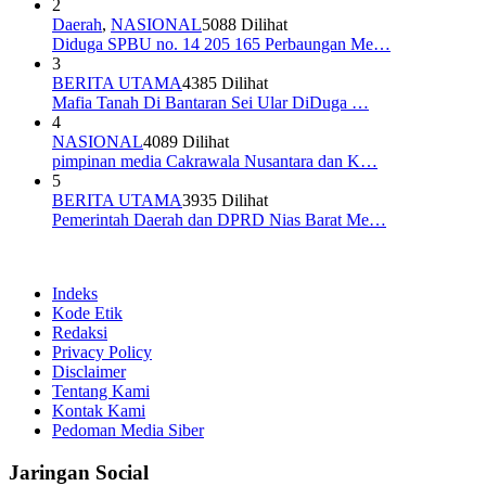
2
Daerah
,
NASIONAL
5088 Dilihat
Diduga SPBU no. 14 205 165 Perbaungan Me…
3
BERITA UTAMA
4385 Dilihat
Mafia Tanah Di Bantaran Sei Ular DiDuga …
4
NASIONAL
4089 Dilihat
pimpinan media Cakrawala Nusantara dan K…
5
BERITA UTAMA
3935 Dilihat
Pemerintah Daerah dan DPRD Nias Barat Me…
Indeks
Kode Etik
Redaksi
Privacy Policy
Disclaimer
Tentang Kami
Kontak Kami
Pedoman Media Siber
Jaringan Social