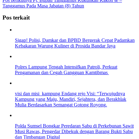
Pos berikutnya
Pj. Bupati Tanggamus Kukuhkan Kakon se –
Tanggamus Pada Masa Jabatan (8) Tahun
Pos terkait
Sigap! Polisi, Damkar dan BPBD Bergerak Cepat Padamkan
Kebakaran Warung Kuliner di Prosida Bandar Jaya
Polres Lampung Tengah Intensifkan Patroli, Perkuat
Pengamanan dan Cegah Gangguan Kamtibmas
visi dan misi kampung Endang rejo Visi: “Terwujudnya
Kampung yang Maju, Mandiri, Sejahtera, dan Berakhlak
Mulia Berdasarkan Semangat Gotong Royong.
Polda Sumsel Bongkar Peredaran Sabu di Perkebunan Sawit
Musi Rawas, Pengedar Dibekuk dengan Barang Bukti Sabu
dan Timbangan Digital