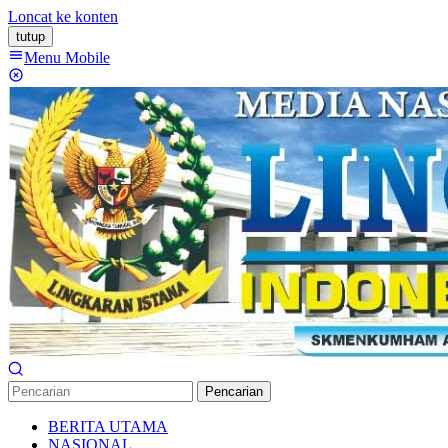
Loncat ke konten
tutup
Menu Mobile
Pencarian
BERITA UTAMA
NASIONAL