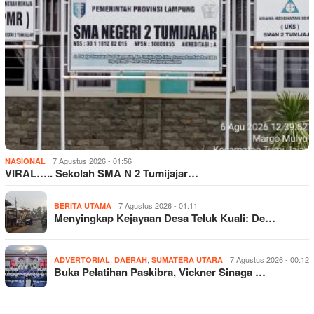
7 Agustus 2026 - 01:56
NASIONAL
VIRAL….. Sekolah SMA N 2 Tumijajar…
7 Agustus 2026 - 01:11
BERITA UTAMA
Menyingkap Kejayaan Desa Teluk Kuali: De…
,
,
7 Agustus 2026 - 00:12
ADVERTORIAL
DAERAH
SUMATERA UTARA
Buka Pelatihan Paskibra, Vickner Sinaga …