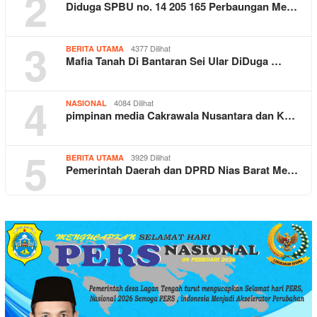
2
Diduga SPBU no. 14 205 165 Perbaungan Me…
3
4377 Dilihat
BERITA UTAMA
Mafia Tanah Di Bantaran Sei Ular DiDuga …
4
4084 Dilihat
NASIONAL
pimpinan media Cakrawala Nusantara dan K…
5
3929 Dilihat
BERITA UTAMA
Pemerintah Daerah dan DPRD Nias Barat Me…