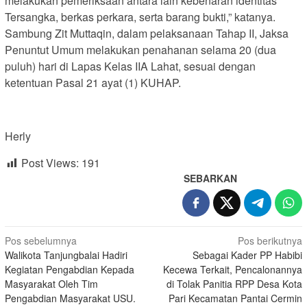
melakukan pemeriksaan antara lain kebenaran identitas
Tersangka, berkas perkara, serta barang bukti,” katanya.
Sambung Zit Muttaqin, dalam pelaksanaan Tahap II, Jaksa
Penuntut Umum melakukan penahanan selama 20 (dua
puluh) hari di Lapas Kelas IIA Lahat, sesuai dengan
ketentuan Pasal 21 ayat (1) KUHAP.
Herly
Post Views:
191
SEBARKAN
Navigasi
Pos sebelumnya
Pos berikutnya
Walikota Tanjungbalai Hadiri
Sebagai Kader PP Habibi
pos
Kegiatan Pengabdian Kepada
Kecewa Terkait, Pencalonannya
Masyarakat Oleh Tim
di Tolak Panitia RPP Desa Kota
Pengabdian Masyarakat USU.
Pari Kecamatan Pantai Cermin