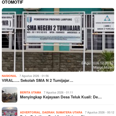
OTOMOTIF
7 Agustus 2026 - 01:56
NASIONAL
VIRAL….. Sekolah SMA N 2 Tumijajar…
7 Agustus 2026 - 01:11
BERITA UTAMA
Menyingkap Kejayaan Desa Teluk Kuali: De…
,
,
7 Agustus 2026 - 00:12
ADVERTORIAL
DAERAH
SUMATERA UTARA