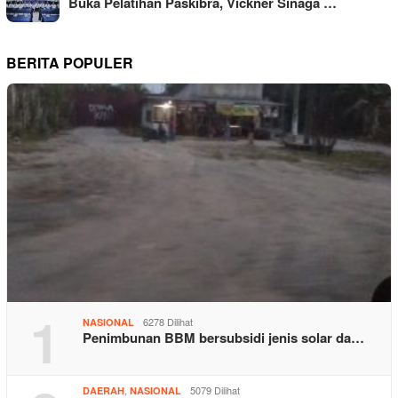
Buka Pelatihan Paskibra, Vickner Sinaga …
BERITA POPULER
1
6278 Dilihat
NASIONAL
Penimbunan BBM bersubsidi jenis solar da…
,
5079 Dilihat
DAERAH
NASIONAL