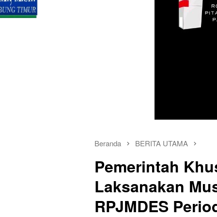
Beranda
BERITA UTAMA
Pemerintah Khus
Laksanakan Mu
RPJMDES Period