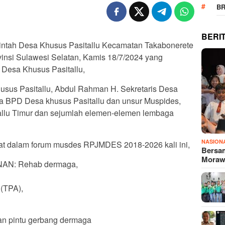
B
BERI
ntah Desa Khusus Pasitallu Kecamatan Takabonerete
insi Sulawesi Selatan, Kamis 18/7/2024 yang
 Desa Khusus Pasitallu,
husus Pasitallu, Abdul Rahman H. Sekretaris Desa
ta BPD Desa khusus Pasitallu dan unsur Muspides,
itallu Timur dan sejumlah elemen-elemen lembaga
NASION
t dalam forum musdes RPJMDES 2018-2026 kali ini,
Bersam
Mora
N: Rehab dermaga,
(TPA),
an pintu gerbang dermaga