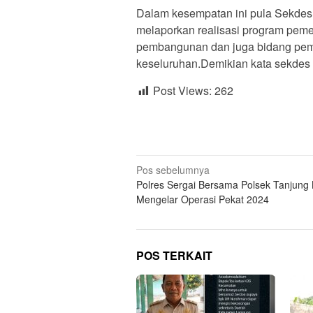
Dalam kesempatan ini pula Sekdes kh
melaporkan realisasi program pemer
pembangunan dan juga bidang pem
keseluruhan.Demikian kata sekdes m
Post Views:
262
Navigasi
Pos sebelumnya
Polres Sergai Bersama Polsek Tanjung 
pos
Mengelar Operasi Pekat 2024
POS TERKAIT