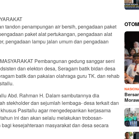
SYARAKAT
OTOM
n tandon penampungan air bersih, pengadaan paket
 pengadaan paket alat pertukangan, pengadaan alat
nder, pengadaan lampu jalan umum dan pengadaan
ASYARAKAT Pembangunan gedung sanggar seni
sisten dan elekton desa, Seragam batik bidan desa
ragam batik dan pakaian olahraga guru TK. dan rehab
tallu.
NASION
Bersam
tallu Abd. Rahman H. Dalam sambutannya dia
Mora
 stekholder dan sejumlah lembaga- desa terkait dan
 khusus Pasitallu agar mengedepankan kerjasama
 tahun ini dan akan selalu melakukan trobosan-
 bagi kesejahteraan masyarakat dan desa secara