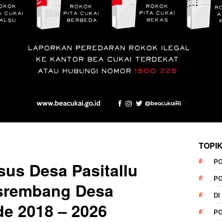
TOPI
P
us Desa Pasitallu
P
srembang Desa
DI
e 2018 – 2026
P