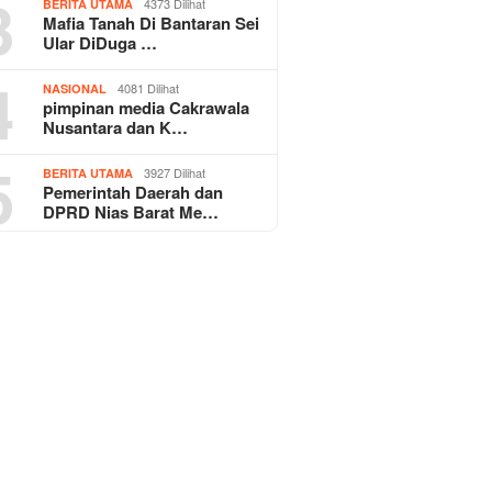
3
4373 Dilihat
BERITA UTAMA
Mafia Tanah Di Bantaran Sei
Ular DiDuga …
4
4081 Dilihat
NASIONAL
pimpinan media Cakrawala
Nusantara dan K…
5
3927 Dilihat
BERITA UTAMA
Pemerintah Daerah dan
DPRD Nias Barat Me…