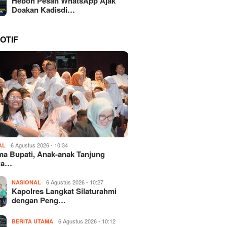
Heboh Pesan WhatsApp Ajak
Doakan Kadisdi…
OTIF
6 Agustus 2026 - 10:34
AL
a Bupati, Anak-anak Tanjung
wa…
6 Agustus 2026 - 10:27
NASIONAL
Kapolres Langkat Silaturahmi
dengan Peng…
6 Agustus 2026 - 10:12
BERITA UTAMA