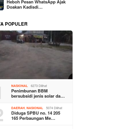
Heboh Pesan WhatsApp Ajak
Doakan Kadisdi…
TA POPULER
1
6273 Dilihat
NASIONAL
Penimbunan BBM
bersubsidi jenis solar da…
2
,
5074 Dilihat
DAERAH
NASIONAL
Diduga SPBU no. 14 205
165 Perbaungan Me…