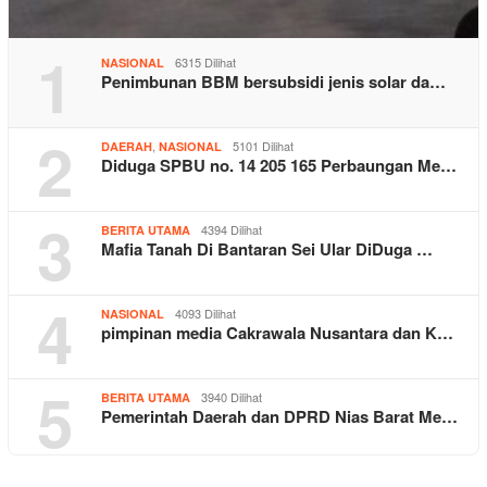
1
6315 Dilihat
NASIONAL
Penimbunan BBM bersubsidi jenis solar da…
2
,
5101 Dilihat
DAERAH
NASIONAL
Diduga SPBU no. 14 205 165 Perbaungan Me…
3
4394 Dilihat
BERITA UTAMA
Mafia Tanah Di Bantaran Sei Ular DiDuga …
4
4093 Dilihat
NASIONAL
pimpinan media Cakrawala Nusantara dan K…
5
3940 Dilihat
BERITA UTAMA
Pemerintah Daerah dan DPRD Nias Barat Me…