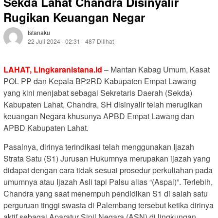
Sekda Lahat Chandra Disinyalir
Rugikan Keuangan Negar
Istanaku
22 Juli 2024 - 02:31
487 Dilihat
LAHAT,
Lingkaranistana.id
– Mantan Kabag Umum, Kasat
POL PP dan Kepala BP2RD Kabupaten Empat Lawang
yang kini menjabat sebagai Sekretaris Daerah (Sekda)
Kabupaten Lahat, Chandra, SH disinyalir telah merugikan
keuangan Negara khusunya APBD Empat Lawang dan
APBD Kabupaten Lahat.
Pasalnya, dirinya terindikasi telah menggunakan Ijazah
Strata Satu (S1) Jurusan Hukumnya merupakan ijazah yang
didapat dengan cara tidak sesuai prosedur perkuliahan pada
umumnya atau Ijazah Asli tapi Palsu alias “(Aspal)”. Terlebih,
Chandra yang saat menempuh pendidikan S1 di salah satu
perguruan tinggi swasta di Palembang tersebut ketika dirinya
aktif sebagai Aparatur Sipil Negara (ASN) di lingkungan