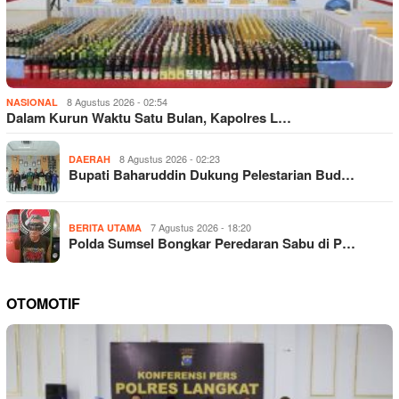
8 Agustus 2026 - 02:54
NASIONAL
Dalam Kurun Waktu Satu Bulan, Kapolres L…
8 Agustus 2026 - 02:23
DAERAH
Bupati Baharuddin Dukung Pelestarian Bud…
7 Agustus 2026 - 18:20
BERITA UTAMA
Polda Sumsel Bongkar Peredaran Sabu di P…
OTOMOTIF