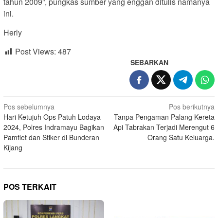
tahun 2009”, pungkas sumber yang enggan ditulis namanya
ini.
Herly
Post Views:
487
SEBARKAN
Navigasi
Pos sebelumnya
Pos berikutnya
Hari Ketujuh Ops Patuh Lodaya
Tanpa Pengaman Palang Kereta
pos
2024, Polres Indramayu Bagikan
Api Tabrakan Terjadi Merengut 6
Pamflet dan Stiker di Bunderan
Orang Satu Keluarga.
Kijang
POS TERKAIT