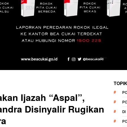
TOPI
P
kan Ijazah “Aspal”,
P
ndra Disinyalir Rugikan
DI
ra
P