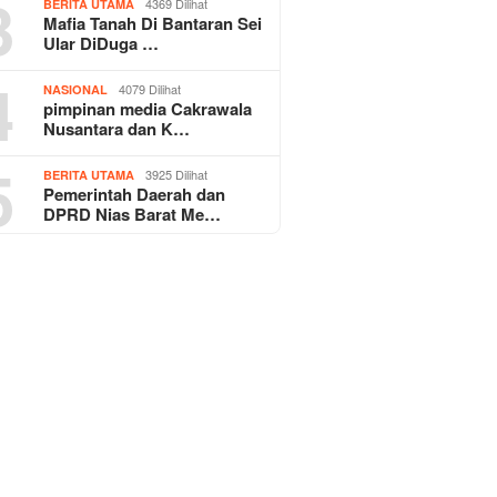
3
4369 Dilihat
BERITA UTAMA
Mafia Tanah Di Bantaran Sei
Ular DiDuga …
4
4079 Dilihat
NASIONAL
pimpinan media Cakrawala
Nusantara dan K…
5
3925 Dilihat
BERITA UTAMA
Pemerintah Daerah dan
DPRD Nias Barat Me…