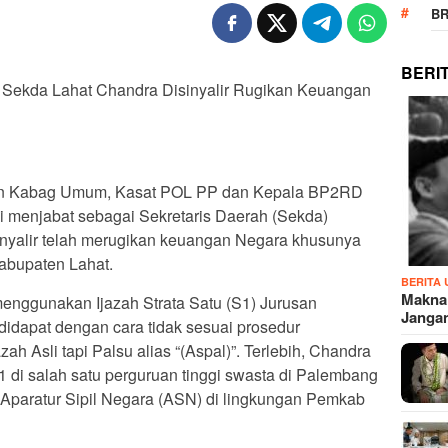
B
BERI
”, Sekda Lahat Chandra Disinyalir Rugikan Keuangan
tan Kabag Umum, Kasat POL PP dan Kepala BP2RD
 menjabat sebagai Sekretaris Daerah (Sekda)
inyalir telah merugikan keuangan Negara khusunya
bupaten Lahat.
BERITA
Makna
 menggunakan Ijazah Strata Satu (S1) Jurusan
Janga
idapat dengan cara tidak sesuai prosedur
h Asli tapi Palsu alias “(Aspal)”. Terlebih, Chandra
di salah satu perguruan tinggi swasta di Palembang
ai Aparatur Sipil Negara (ASN) di lingkungan Pemkab