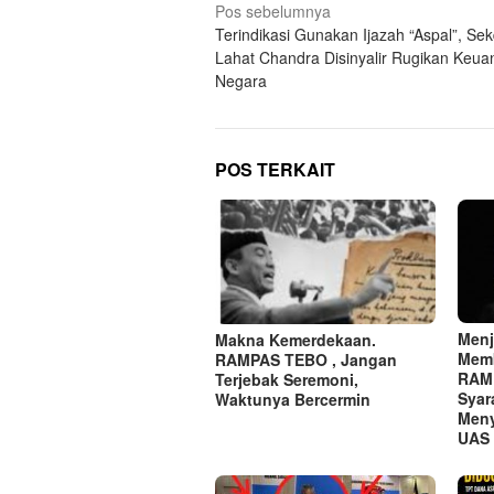
Navigasi
Pos sebelumnya
Terindikasi Gunakan Ijazah “Aspal”, Se
pos
Lahat Chandra Disinyalir Rugikan Keu
Negara
POS TERKAIT
​Menj
Makna Kemerdekaan.
Memb
RAMPAS TEBO , Jangan
RAMP
Terjebak Seremoni,
Syar
Waktunya Bercermin
Men
UAS 