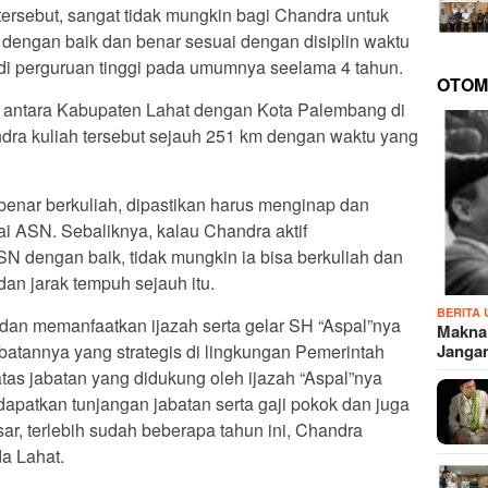
ersebut, sangat tidak mungkin bagi Chandra untuk
 dengan baik dan benar sesuai dengan disiplin waktu
 di perguruan tinggi pada umumnya seelama 4 tahun.
OTOM
k antara Kabupaten Lahat dengan Kota Palembang di
dra kuliah tersebut sejauh 251 km dengan waktu yang
-benar berkuliah, dipastikan harus menginap dan
 ASN. Sebaliknya, kalau Chandra aktif
 dengan baik, tidak mungkin ia bisa berkuliah dan
an jarak tempuh sejauh itu.
BERITA
dan memanfaatkan ijazah serta gelar SH “Aspal”nya
Makna
Janga
batannya yang strategis di lingkungan Pemerintah
as jabatan yang didukung oleh ijazah “Aspal”nya
apatkan tunjangan jabatan serta gaji pokok dan juga
sar, terlebih sudah beberapa tahun ini, Chandra
a Lahat.