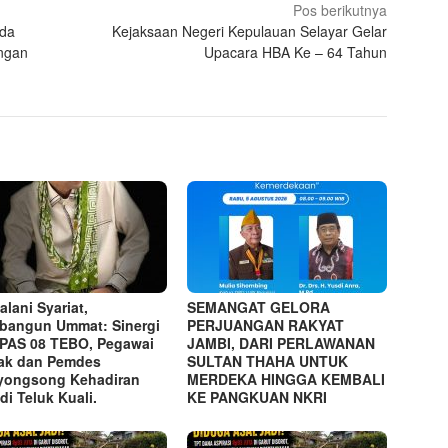
Pos berikutnya
kda
Kejaksaan Negeri Kepulauan Selayar Gelar
angan
Upacara HBA Ke – 64 Tahun
alani Syariat,
SEMANGAT GELORA
angun Ummat: Sinergi
PERJUANGAN RAKYAT
AS 08 TEBO, Pegawai
JAMBI, DARI PERLAWANAN
ak dan Pemdes
SULTAN THAHA UNTUK
yongsong Kehadiran
MERDEKA HINGGA KEMBALI
di Teluk Kuali.
KE PANGKUAN NKRI