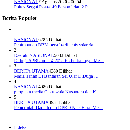
NASIONAL
7 Agustus 2026 - 06:54
Polres Sergai Rotasi 49 Personil dan 2 P…
Berita Populer
1
NASIONAL
6285 Dilihat
Penimbunan BBM bersubsidi jenis solar da…
2
Daerah
,
NASIONAL
5083 Dilihat
Diduga SPBU no. 14 205 165 Perbaungan Me…
3
BERITA UTAMA
4380 Dilihat
Mafia Tanah Di Bantaran Sei Ular DiDuga …
4
NASIONAL
4086 Dilihat
pimpinan media Cakrawala Nusantara dan K…
5
BERITA UTAMA
3931 Dilihat
Pemerintah Daerah dan DPRD Nias Barat Me…
Indeks