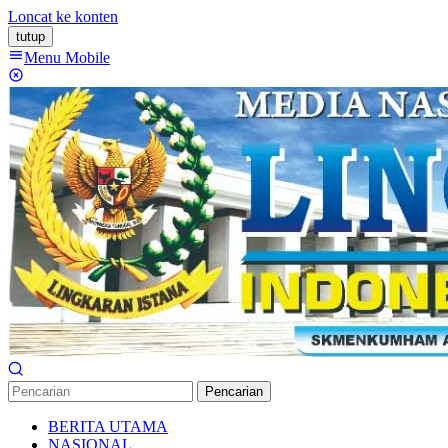
Loncat ke konten
tutup
Menu Mobile
Pencarian
BERITA UTAMA
NASIONAL