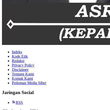
Indeks
Kode Etik
Redaksi
Privacy Policy
Disclaimer
Tentang Kami
Kontak Kami
Pedoman Media Siber
Jaringan Social
RSS