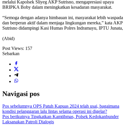
melalui Kapolsek Sliyeg AKP Sutrisno, mengapresiasi upaya
BRIPKA Boby dalam meningkatkan kesadaran masyarakat.
“Semoga dengan adanya himbauan ini, masyarakat lebih waspada
dan berperan aktif dalam menjaga lingkungan mereka,” kata AKP
Sutrisno didampingi Kasi Humas Polres Indramayu, IPTU Junata,
(Abid)
Post Views:
157
Sebarkan
Navigasi pos
Pos sebelumnya
OPS Patuh Kapuas 2024 telah usai, bagaimana
kondisi pelanggaran lalu lintas selama operasi ini digelar?
Pos berikutnya
Tingkatkan Kamtibmas, Polsek Kedokanbunder
Laksanakan Patroli Dialogis