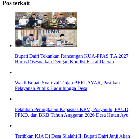
Pos terkait
Bupati Dairi Tekankan Rancangan KUA-PPAS T.A 2027
Harus Disesuaikan Dengan Kondisi Fiskal Daerah
Wakil Bupati Syafrizal Tinjau BERLAYAR, Pastikan
Pelayanan Publik Hadir hingga Desa
Pelatihan Peningkatan Kapasitas KPM, Posyandu, PAUD,
PPKD, dan BKB Tahun Anggaran 2026 Desa Hutan Ayu
Tertibkan KJA Di Desa Silalahi II, Bupati Dairi Janji Akan