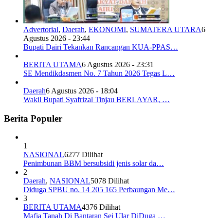
Advertorial
,
Daerah
,
EKONOMI
,
SUMATERA UTARA
6
Agustus 2026 - 23:44
Bupati Dairi Tekankan Rancangan KUA-PPAS…
BERITA UTAMA
6 Agustus 2026 - 23:31
SE Mendikdasmen No. 7 Tahun 2026 Tegas L…
Daerah
6 Agustus 2026 - 18:04
Wakil Bupati Syafrizal Tinjau BERLAYAR, …
Berita Populer
1
NASIONAL
6277 Dilihat
Penimbunan BBM bersubsidi jenis solar da…
2
Daerah
,
NASIONAL
5078 Dilihat
Diduga SPBU no. 14 205 165 Perbaungan Me…
3
BERITA UTAMA
4376 Dilihat
Mafia Tanah Di Bantaran Sei Ular DiDuga …