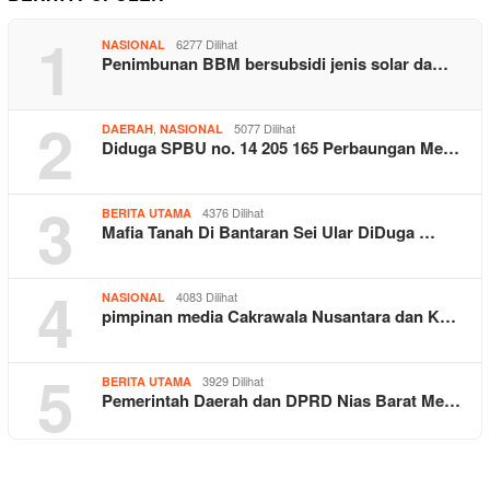
1
6277 Dilihat
NASIONAL
Penimbunan BBM bersubsidi jenis solar da…
2
,
5077 Dilihat
DAERAH
NASIONAL
Diduga SPBU no. 14 205 165 Perbaungan Me…
3
4376 Dilihat
BERITA UTAMA
Mafia Tanah Di Bantaran Sei Ular DiDuga …
4
4083 Dilihat
NASIONAL
pimpinan media Cakrawala Nusantara dan K…
5
3929 Dilihat
BERITA UTAMA
Pemerintah Daerah dan DPRD Nias Barat Me…