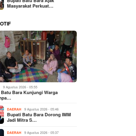
Bupati Batu Bara Ajak
Masyarakat Perkuat…
OTIF
9 Agustus 2026 - 05:55
H
 Batu Bara Kunjungi Warga
ampa…
9 Agustus 2026 - 05:46
DAERAH
Bupati Batu Bara Dorong IMM
Jadi Mitra S…
9 Agustus 2026 - 05:37
DAERAH