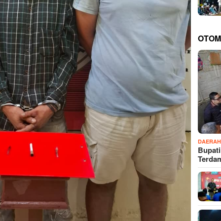
OTOM
DAERA
Bupati
Terd