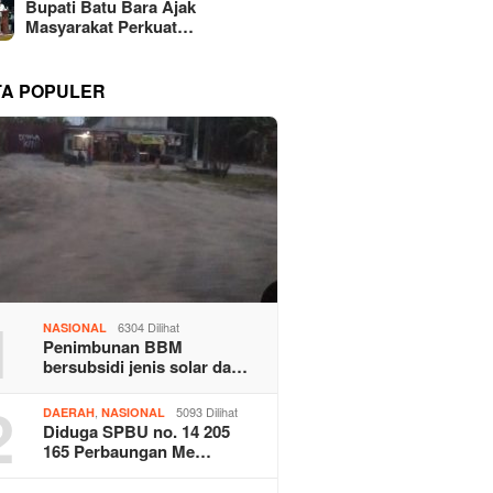
Bupati Batu Bara Ajak
Masyarakat Perkuat…
TA POPULER
1
6304 Dilihat
NASIONAL
Penimbunan BBM
bersubsidi jenis solar da…
2
,
5093 Dilihat
DAERAH
NASIONAL
Diduga SPBU no. 14 205
165 Perbaungan Me…