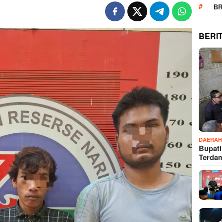
B
BERI
DAERA
Bupati
Terd