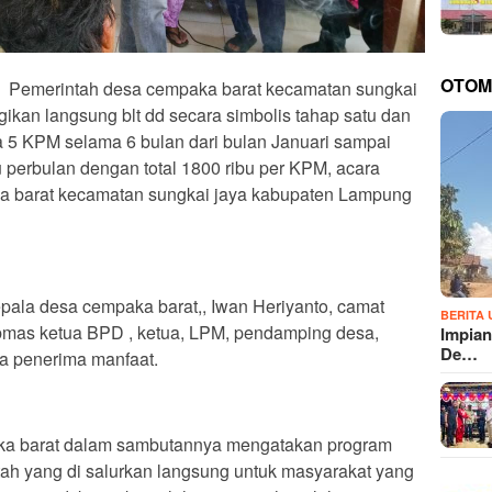
OTOM
Pemerintah desa cempaka barat kecamatan sungkai
ikan langsung blt dd secara simbolis tahap satu dan
a 5 KPM selama 6 bulan dari bulan Januari sampai
 perbulan dengan total 1800 ribu per KPM, acara
ka barat kecamatan sungkai jaya kabupaten Lampung
kepala desa cempaka barat,, Iwan Heriyanto, camat
BERITA
bmas ketua BPD , ketua, LPM, pendamping desa,
Impian
De…
a penerima manfaat.
aka barat dalam sambutannya mengatakan program
tah yang di salurkan langsung untuk masyarakat yang