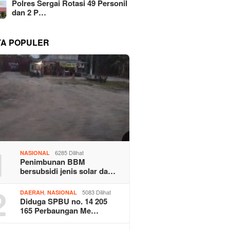
Polres Sergai Rotasi 49 Personil
dan 2 P…
TA POPULER
1
6285 Dilihat
NASIONAL
Penimbunan BBM
bersubsidi jenis solar da…
2
,
5083 Dilihat
DAERAH
NASIONAL
Diduga SPBU no. 14 205
165 Perbaungan Me…