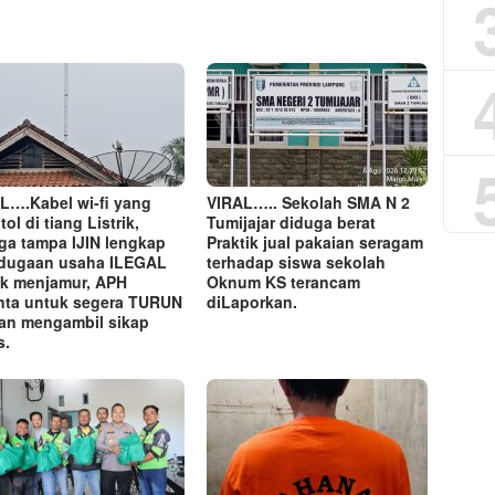
L….Kabel wi-fi yang
VIRAL….. Sekolah SMA N 2
ol di tiang Listrik,
Tumijajar diduga berat
ga tampa IJIN lengkap
Praktik jual pakaian seragam
dugaan usaha ILEGAL
terhadap siswa sekolah
k menjamur, APH
Oknum KS terancam
nta untuk segera TURUN
diLaporkan.
an mengambil sikap
s.