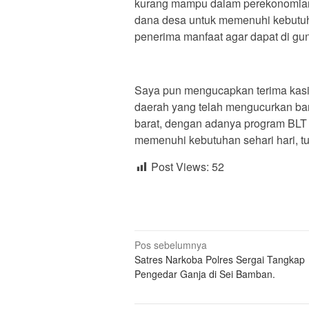
kurang mampu dalam perekonomian,
dana desa untuk memenuhi kebutuha
penerima manfaat agar dapat di gun
Saya pun mengucapkan terima kas
daerah yang telah mengucurkan ba
barat, dengan adanya program BLT 
memenuhi kebutuhan sehari hari, t
Post Views:
52
Navigasi
Pos sebelumnya
Satres Narkoba Polres Sergai Tangkap
pos
Pengedar Ganja di Sei Bamban.