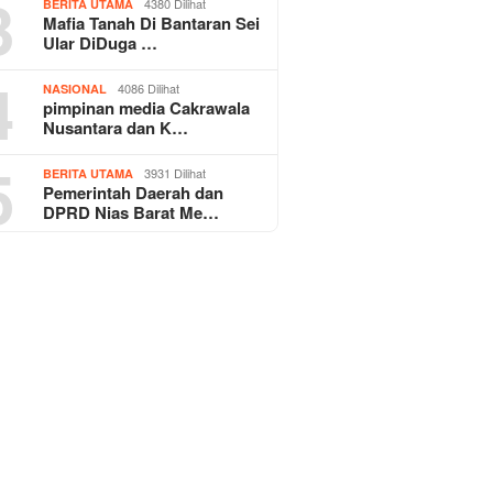
3
4380 Dilihat
BERITA UTAMA
Mafia Tanah Di Bantaran Sei
Ular DiDuga …
4
4086 Dilihat
NASIONAL
pimpinan media Cakrawala
Nusantara dan K…
5
3931 Dilihat
BERITA UTAMA
Pemerintah Daerah dan
DPRD Nias Barat Me…