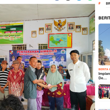
B
BERI
BERITA
Impian
De…