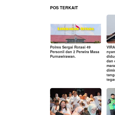
POS TERKAIT
Polres Sergai Rotasi 49
VIRA
Personil dan 2 Perwira Masa
nyant
Purnawirawan.
didu
dan 
mara
dimi
tang
tega