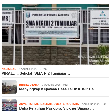
7 Agustus 2026 - 01:56
NASIONAL
VIRAL….. Sekolah SMA N 2 Tumijajar…
7 Agustus 2026 - 01:11
BERITA UTAMA
Menyingkap Kejayaan Desa Teluk Kuali: De…
,
,
7 Agustus 2026 - 00:12
ADVERTORIAL
DAERAH
SUMATERA UTARA
Buka Pelatihan Paskibra, Vickner Sinaga …