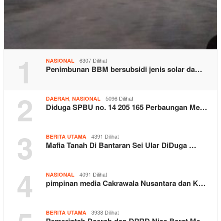
1
6307 Dilihat
NASIONAL
Penimbunan BBM bersubsidi jenis solar da…
2
,
5096 Dilihat
DAERAH
NASIONAL
Diduga SPBU no. 14 205 165 Perbaungan Me…
3
4391 Dilihat
BERITA UTAMA
Mafia Tanah Di Bantaran Sei Ular DiDuga …
4
4091 Dilihat
NASIONAL
pimpinan media Cakrawala Nusantara dan K…
3938 Dilihat
BERITA UTAMA