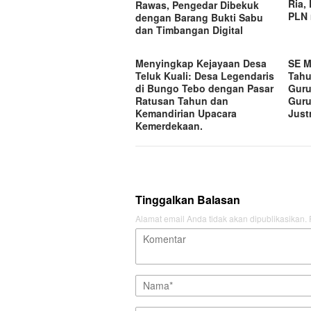
Ria,
Rawas, Pengedar Dibekuk
PLN 
dengan Barang Bukti Sabu
dan Timbangan Digital
Menyingkap Kejayaan Desa
SE M
Teluk Kuali: Desa Legendaris
Tahu
di Bungo Tebo dengan Pasar
Guru
Ratusan Tahun dan
Guru
Kemandirian Upacara
Just
Kemerdekaan.
Tinggalkan Balasan
Alamat email Anda tidak akan dipublikasikan.