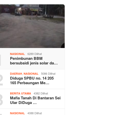
1
6289 Dilihat
NASIONAL
Penimbunan BBM
bersubsidi jenis solar da…
2
,
5086 Dilihat
DAERAH
NASIONAL
Diduga SPBU no. 14 205
165 Perbaungan Me…
3
4382 Dilihat
BERITA UTAMA
Mafia Tanah Di Bantaran Sei
Ular DiDuga …
4088 Dilihat
NASIONAL