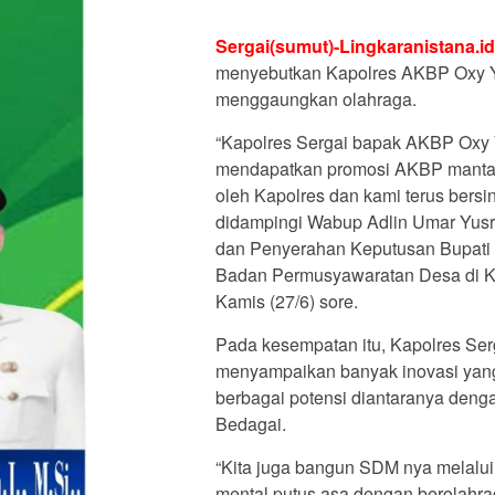
Sergai(sumut)-Lingkaranistana.i
menyebutkan Kapolres AKBP Oxy Y
menggaungkan olahraga.
“Kapolres Sergai bapak AKBP Oxy 
mendapatkan promosi AKBP mantap 
oleh Kapolres dan kami terus bersin
didampingi Wabup Adlin Umar Yus
dan Penyerahan Keputusan Bupati
Badan Permusyawaratan Desa di Ka
Kamis (27/6) sore.
Pada kesempatan itu, Kapolres Se
menyampaikan banyak inovasi yang
berbagai potensi diantaranya deng
Bedagai.
“Kita juga bangun SDM nya melalui
mental putus asa dengan berolahrag