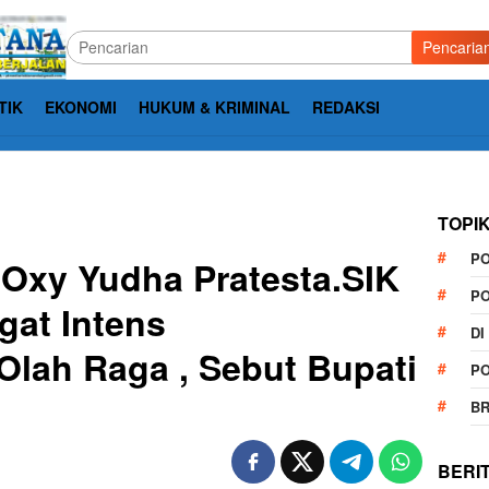
Pencaria
TIK
EKONOMI
HUKUM & KRIMINAL
REDAKSI
TOPI
P
,Oxy Yudha Pratesta.SIK
P
gat Intens
DI
lah Raga , Sebut Bupati
P
B
BERI