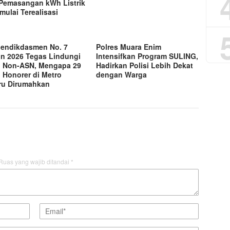
 Pemasangan kWh Listrik
mulai Terealisasi
endikdasmen No. 7
Polres Muara Enim
n 2026 Tegas Lindungi
Intensifkan Program SULING,
 Non-ASN, Mengapa 29
Hadirkan Polisi Lebih Dekat
 Honorer di Metro
dengan Warga
ru Dirumahkan
Ruas yang wajib ditandai
*