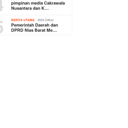
4
pimpinan media Cakrawala
Nusantara dan K…
5
3934 Dilihat
BERITA UTAMA
Pemerintah Daerah dan
DPRD Nias Barat Me…