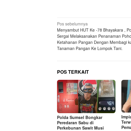
Navigasi
Pos sebelumnya
Menyambut HUT Ke -78 Bhayakara , Po
pos
Sergai Melaksanakan Penanaman Poh
Ketahanan Pangan Dengan Membagi ka
Tanaman Pangan Ke Lompok Tani.
POS TERKAIT
Impi
Polda Sumsel Bongkar
Terw
Peredaran Sabu di
Pema
Perkebunan Sawit Musi