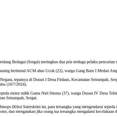
erdang Bedagai (Sergai) meringkus dua pria terduga pelaku pencurian
ing berinisial ACM alias Ucok (22), warga Gang Baru I Medan Ampla
n Negara, tepatnya di Dusun I Desa Firdaus, Kecamatan Seirampah, Ser
abu (10/7/2024).
peda motor milik Gama Niel Sitorus (37), warga Dusun IV Desa Tebing
an Seirampah, Sergai.
inops (Kbo) Satreskrim ini, para tersangka yang mengendarai sepeda 
otor, dan mengatakan jika orang tua tersangka mengalami kecelakaan