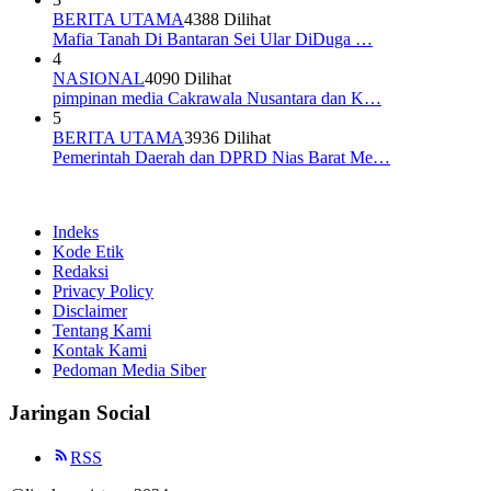
BERITA UTAMA
4388 Dilihat
Mafia Tanah Di Bantaran Sei Ular DiDuga …
4
NASIONAL
4090 Dilihat
pimpinan media Cakrawala Nusantara dan K…
5
BERITA UTAMA
3936 Dilihat
Pemerintah Daerah dan DPRD Nias Barat Me…
Indeks
Kode Etik
Redaksi
Privacy Policy
Disclaimer
Tentang Kami
Kontak Kami
Pedoman Media Siber
Jaringan Social
RSS