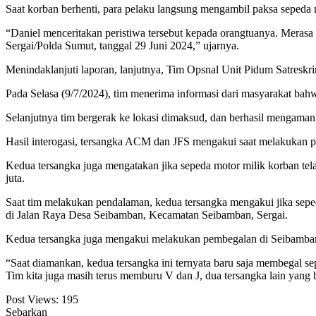
Saat korban berhenti, para pelaku langsung mengambil paksa sepeda 
“Daniel menceritakan peristiwa tersebut kepada orangtuanya. Meras
Sergai/Polda Sumut, tanggal 29 Juni 2024,” ujarnya.
Menindaklanjuti laporan, lanjutnya, Tim Opsnal Unit Pidum Satreskr
Pada Selasa (9/7/2024), tim menerima informasi dari masyarakat ba
Selanjutnya tim bergerak ke lokasi dimaksud, dan berhasil mengamanka
Hasil interogasi, tersangka ACM dan JFS mengakui saat melakukan pe
Kedua tersangka juga mengatakan jika sepeda motor milik korban tel
juta.
Saat tim melakukan pendalaman, kedua tersangka mengakui jika seped
di Jalan Raya Desa Seibamban, Kecamatan Seibamban, Sergai.
Kedua tersangka juga mengakui melakukan pembegalan di Seibamban 
“Saat diamankan, kedua tersangka ini ternyata baru saja membegal se
Tim kita juga masih terus memburu V dan J, dua tersangka lain yang 
Post Views:
195
Sebarkan