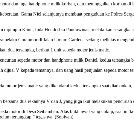
motor dan juga handphone milik korban, dan meninggalkan korban di lo
a keberatan, Gama Niel selanjutnya membuat pengaduan ke Polres Serg
im dipimpin Kanit, Ipda Hendri Ika Panduwinata melakukan serangkaia
hwa pelaku Curanmor di Jalan Umum Gardena sedang melintas mengenda
n dua tersangka, berikut 1 unit sepeda motor jenis matic.
ncurian sepeda motor dan handphone milik Daniel, kedua tersangka be
ah dijual V kepada temannya, dan uang hasil penjualan sepeda motor 
a motor jenis matic yang dikendarai kedua tersangka saat diamankan,
bersama dua rekannya V dan J, yang juga ikut melakukan pencurian s
peda motor di Desa Seibamban. Atas bukti awal yang cukup, saat ini ke
belum tertangkap,” tegasnya. (Sopiyan)