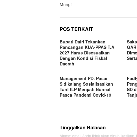
pos
Mungil
POS TERKAIT
Bupati Dairi Tekankan
Saks
Rancangan KUA-PPAS T.A
GAR
2027 Harus Disesuaikan
Dime
Dengan Kondisi Fiskal
Sert
Daerah
Management PD. Pasar
Fadl
Sidikalang Sosialisasikan
Peng
Tarif ILP Menjadi Normal
SD d
Pasca Pandemi Covid-19
Tanj
Tinggalkan Balasan
Alamat email Anda tidak akan dipublikasikan.