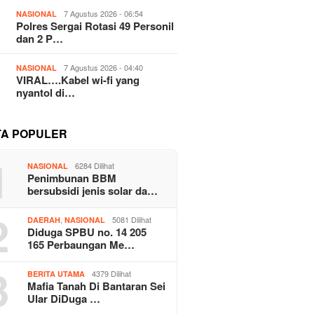
7 Agustus 2026 - 06:54
NASIONAL
Polres Sergai Rotasi 49 Personil
dan 2 P…
7 Agustus 2026 - 04:40
NASIONAL
VIRAL….Kabel wi-fi yang
nyantol di…
TA POPULER
1
6284 Dilihat
NASIONAL
Penimbunan BBM
bersubsidi jenis solar da…
2
,
5081 Dilihat
DAERAH
NASIONAL
Diduga SPBU no. 14 205
165 Perbaungan Me…
3
4379 Dilihat
BERITA UTAMA
Mafia Tanah Di Bantaran Sei
Ular DiDuga …