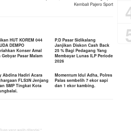
Kembali Pajero Sport
ikan HUT KOREM 044
P.D Pasar Sidikalang
UDA DEMPO
Janjikan Diskon Cash Back
riahkan Konser Amal
25 % Bagi Pedagang Yang
a Gebyar Pasar Malam
Membayar Lunas ILP Periode
2026
y Abdina Hadiri Acara
Momentum Idul Adha, Polres
hargaan FLS3N Jenjang
Palas sembelih 7 ekor sapi
an SMP Tingkat Kota
dan 1 ekor kambing.
ungbalai.
Ruas yang wajib ditandai
*