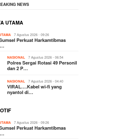
REAKING NEWS
TA UTAMA
7 Agustus 2026 - 09:26
 UTAMA
 Sumsel Perkuat Harkamtibmas
 …
7 Agustus 2026 - 06:54
NASIONAL
Polres Sergai Rotasi 49 Personil
dan 2 P…
7 Agustus 2026 - 04:40
NASIONAL
VIRAL….Kabel wi-fi yang
nyantol di…
OTIF
7 Agustus 2026 - 09:26
 UTAMA
 Sumsel Perkuat Harkamtibmas
 …