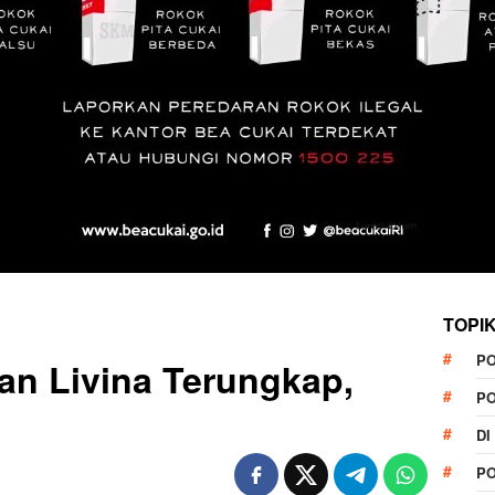
TOPI
P
n Livina Terungkap,
P
DI
P