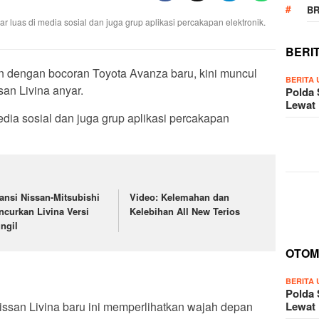
B
 luas di media sosial dan juga grup aplikasi percakapan elektronik.
BERI
an dengan bocoran Toyota Avanza baru, kini muncul
BERITA
san Livina anyar.
Polda
Lewat
edia sosial dan juga grup aplikasi percakapan
iansi Nissan-Mitsubishi
Video: Kelemahan dan
ncurkan Livina Versi
Kelebihan All New Terios
ngil
OTOM
BERITA
Polda
Nissan Livina baru ini memperlihatkan wajah depan
Lewat